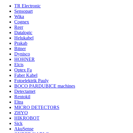
TR Electronic
Sensopart
Wika
Cognex
Reer
Datalogic
Helukabel
Prakab
Bitner
Dynisco
HOHNER
Elcis
Optex Fa
Faber Kabel
Fotoelektrik Pauly
BOCO PARDUBICE machines
Detectamet
Rentokil
Eltra
MICRO DETECTORS
ZHYQ
HIKROBOT
Sick
AkuSense