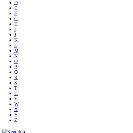
D
E
F
G
H
I
J
K
L
M
N
O
P
Q
R
S
T
U
V
W
X
Y
Z