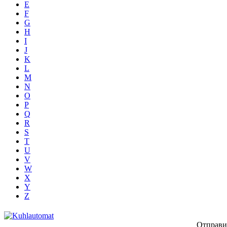
E
F
G
H
I
J
K
L
M
N
O
P
Q
R
S
T
U
V
W
X
Y
Z
Отправи