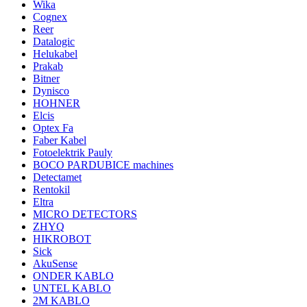
Wika
Cognex
Reer
Datalogic
Helukabel
Prakab
Bitner
Dynisco
HOHNER
Elcis
Optex Fa
Faber Kabel
Fotoelektrik Pauly
BOCO PARDUBICE machines
Detectamet
Rentokil
Eltra
MICRO DETECTORS
ZHYQ
HIKROBOT
Sick
AkuSense
ONDER KABLO
UNTEL KABLO
2M KABLO