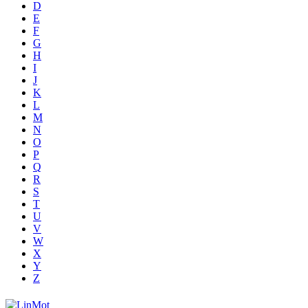
D
E
F
G
H
I
J
K
L
M
N
O
P
Q
R
S
T
U
V
W
X
Y
Z