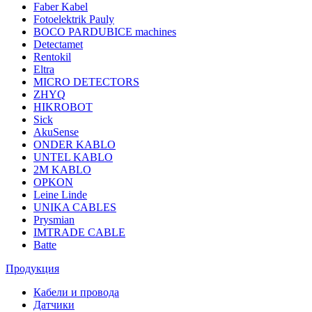
Faber Kabel
Fotoelektrik Pauly
BOCO PARDUBICE machines
Detectamet
Rentokil
Eltra
MICRO DETECTORS
ZHYQ
HIKROBOT
Sick
AkuSense
ONDER KABLO
UNTEL KABLO
2M KABLO
OPKON
Leine Linde
UNIKA CABLES
Prysmian
IMTRADE CABLE
Batte
Продукция
Кабели и провода
Датчики