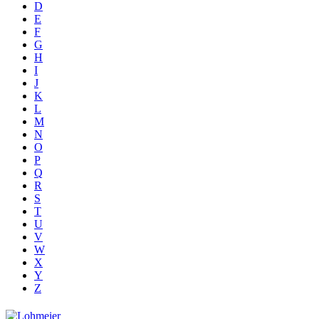
D
E
F
G
H
I
J
K
L
M
N
O
P
Q
R
S
T
U
V
W
X
Y
Z