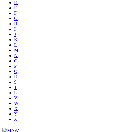
D
E
F
G
H
I
J
K
L
M
N
O
P
Q
R
S
T
U
V
W
X
Y
Z