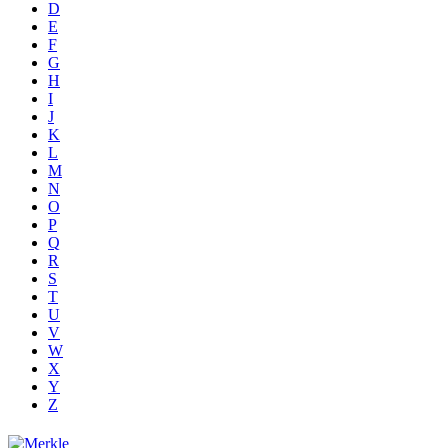
D
E
F
G
H
I
J
K
L
M
N
O
P
Q
R
S
T
U
V
W
X
Y
Z