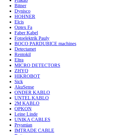
Prakab
Bitner
Dynisco
HOHNER
Elcis
Optex Fa
Faber Kabel
Fotoelektrik Pauly
BOCO PARDUBICE machines
Detectamet
Rentokil
Eltra
MICRO DETECTORS
ZHYQ
HIKROBOT
Sick
AkuSense
ONDER KABLO
UNTEL KABLO
2M KABLO
OPKON
Leine Linde
UNIKA CABLES
Prysmian
IMTRADE CABLE