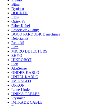
Prakab
Bitner
Dynisco
HOHNER
Elcis
Optex Fa
Faber Kabel
Fotoelektrik Pauly
BOCO PARDUBICE machines
Detectamet
Rentokil
Eltra
MICRO DETECTORS
ZHYQ
HIKROBOT
Sick
AkuSense
ONDER KABLO
UNTEL KABLO
2M KABLO
OPKON
Leine Linde
UNIKA CABLES
Prysmian
IMTRADE CABLE