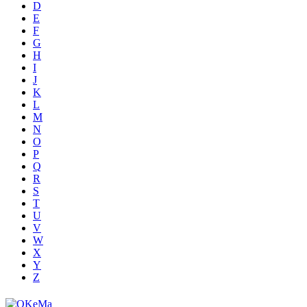
D
E
F
G
H
I
J
K
L
M
N
O
P
Q
R
S
T
U
V
W
X
Y
Z