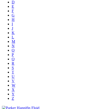
D
E
F
G
H
I
J
K
L
M
N
O
P
Q
R
S
T
U
V
W
X
Y
Z