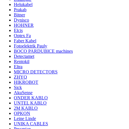
Helukabel
Prakab
Bitner
Dynisco
HOHNER
Elcis
Optex Fa
Faber Kabel
Fotoelektrik Pauly
BOCO PARDUBICE machines
Detectamet
Rentokil
Eltra
MICRO DETECTORS
ZHYQ
HIKROBOT
Sick
AkuSense
ONDER KABLO
UNTEL KABLO
2M KABLO
OPKON
Leine Linde
UNIKA CABLES
Prysmian