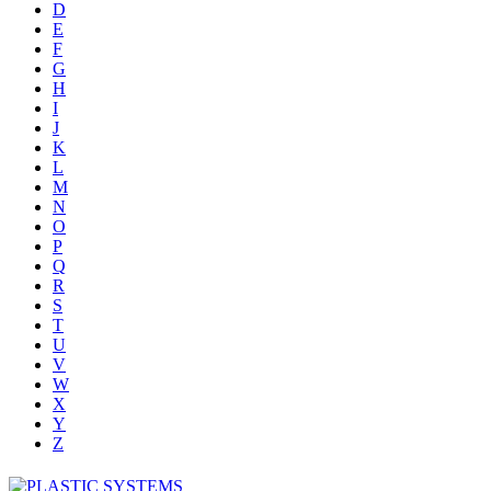
D
E
F
G
H
I
J
K
L
M
N
O
P
Q
R
S
T
U
V
W
X
Y
Z