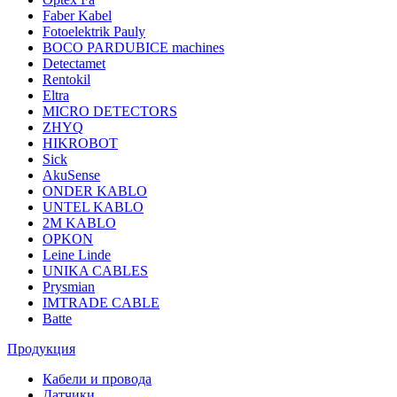
Faber Kabel
Fotoelektrik Pauly
BOCO PARDUBICE machines
Detectamet
Rentokil
Eltra
MICRO DETECTORS
ZHYQ
HIKROBOT
Sick
AkuSense
ONDER KABLO
UNTEL KABLO
2M KABLO
OPKON
Leine Linde
UNIKA CABLES
Prysmian
IMTRADE CABLE
Batte
Продукция
Кабели и провода
Датчики