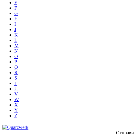
E
F
G
H
I
J
K
L
M
N
O
P
Q
R
S
T
U
V
W
X
Y
Z
Отправи