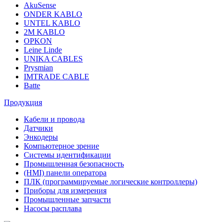
AkuSense
ONDER KABLO
UNTEL KABLO
2M KABLO
OPKON
Leine Linde
UNIKA CABLES
Prysmian
IMTRADE CABLE
Batte
Продукция
Кабели и провода
Датчики
Энкодеры
Компьютерное зрение
Системы идентификации
Промышленная безопасность
(HMI) панели оператора
ПЛК (программируемые логические контроллеры)
Приборы для измерения
Промышленные запчасти
Насосы расплава