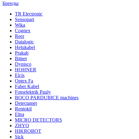
Бренды
TR Electronic
Sensopart
Wika
Cognex
Reer
Datalogic
Helukabel
Prakab
Bitner
Dynisco
HOHNER
Elcis
Optex Fa
Faber Kabel
Fotoelektrik Pauly
BOCO PARDUBICE machines
Detectamet
Rentokil
Eltra
MICRO DETECTORS
ZHYQ
HIKROBOT
Sick