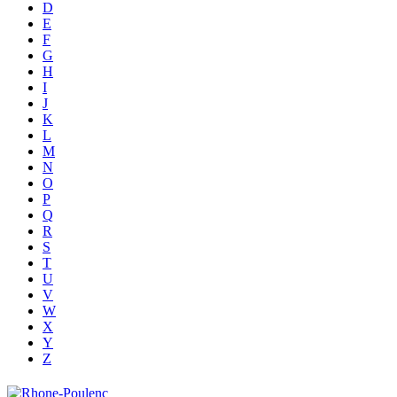
D
E
F
G
H
I
J
K
L
M
N
O
P
Q
R
S
T
U
V
W
X
Y
Z