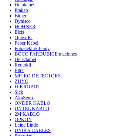
Helukabel
Prakab
Bitner
Dynisco
HOHNER
Elcis
Optex Fa
Faber Kabel
Fotoelektrik Pauly
BOCO PARDUBICE machines
Detectamet
Rentokil
Eltra
MICRO DETECTORS
ZHYQ
HIKROBOT
Sick
AkuSense
ONDER KABLO
UNTEL KABLO
2M KABLO
OPKON
Leine Linde
UNIKA CABLES
Prysmian