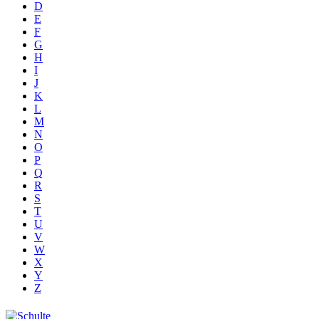
D
E
F
G
H
I
J
K
L
M
N
O
P
Q
R
S
T
U
V
W
X
Y
Z