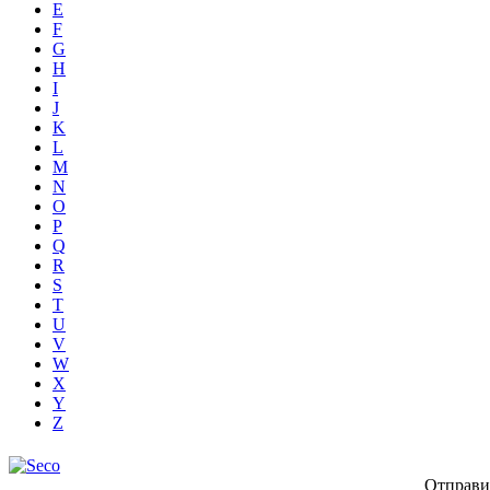
E
F
G
H
I
J
K
L
M
N
O
P
Q
R
S
T
U
V
W
X
Y
Z
Отправи