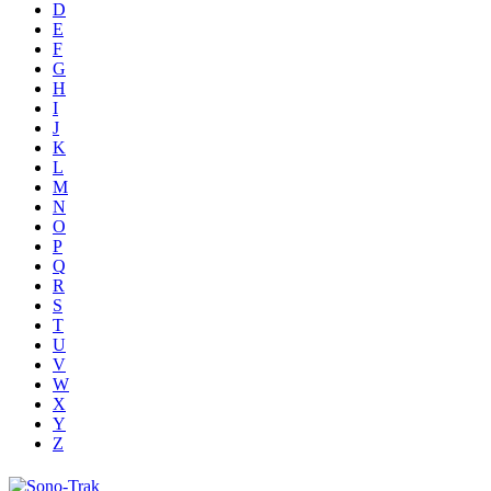
D
E
F
G
H
I
J
K
L
M
N
O
P
Q
R
S
T
U
V
W
X
Y
Z