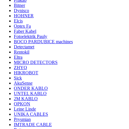
Prakab
Bitner
Dynisco
HOHNER
Elcis
Optex Fa
Faber Kabel
Fotoelektrik Pauly
BOCO PARDUBICE machines
Detectamet
Rentokil
Eltra
MICRO DETECTORS
ZHYQ
HIKROBOT
Sick
AkuSense
ONDER KABLO
UNTEL KABLO
2M KABLO
OPKON
Leine Linde
UNIKA CABLES
Prysmian
IMTRADE CABLE