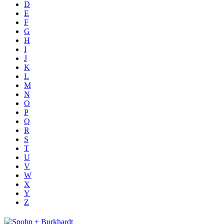
D
E
F
G
H
I
J
K
L
M
N
O
P
Q
R
S
T
U
V
W
X
Y
Z