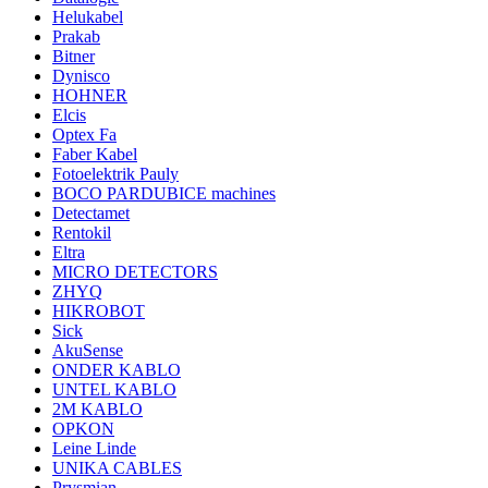
Helukabel
Prakab
Bitner
Dynisco
HOHNER
Elcis
Optex Fa
Faber Kabel
Fotoelektrik Pauly
BOCO PARDUBICE machines
Detectamet
Rentokil
Eltra
MICRO DETECTORS
ZHYQ
HIKROBOT
Sick
AkuSense
ONDER KABLO
UNTEL KABLO
2M KABLO
OPKON
Leine Linde
UNIKA CABLES
Prysmian