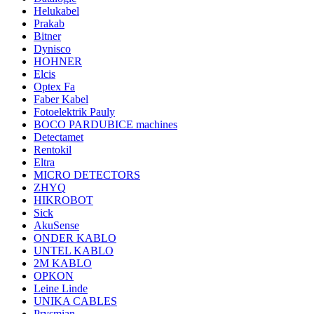
Helukabel
Prakab
Bitner
Dynisco
HOHNER
Elcis
Optex Fa
Faber Kabel
Fotoelektrik Pauly
BOCO PARDUBICE machines
Detectamet
Rentokil
Eltra
MICRO DETECTORS
ZHYQ
HIKROBOT
Sick
AkuSense
ONDER KABLO
UNTEL KABLO
2M KABLO
OPKON
Leine Linde
UNIKA CABLES
Prysmian