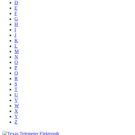
D
E
F
G
H
I
J
K
L
M
N
O
P
Q
R
S
T
U
V
W
X
Y
Z