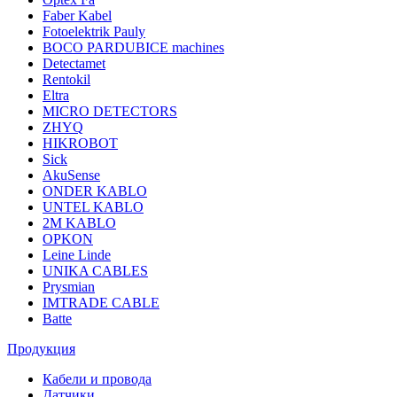
Faber Kabel
Fotoelektrik Pauly
BOCO PARDUBICE machines
Detectamet
Rentokil
Eltra
MICRO DETECTORS
ZHYQ
HIKROBOT
Sick
AkuSense
ONDER KABLO
UNTEL KABLO
2M KABLO
OPKON
Leine Linde
UNIKA CABLES
Prysmian
IMTRADE CABLE
Batte
Продукция
Кабели и провода
Датчики