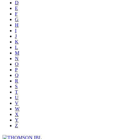
D
E
F
G
H
I
J
K
L
M
N
O
P
Q
R
S
T
U
V
W
X
Y
Z