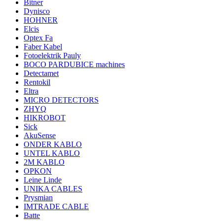
Bitner
Dynisco
HOHNER
Elcis
Optex Fa
Faber Kabel
Fotoelektrik Pauly
BOCO PARDUBICE machines
Detectamet
Rentokil
Eltra
MICRO DETECTORS
ZHYQ
HIKROBOT
Sick
AkuSense
ONDER KABLO
UNTEL KABLO
2M KABLO
OPKON
Leine Linde
UNIKA CABLES
Prysmian
IMTRADE CABLE
Batte