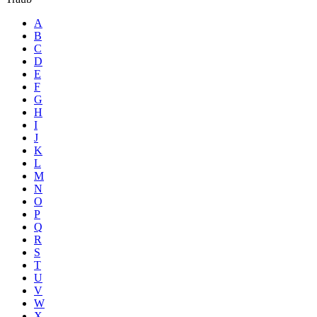
A
B
C
D
E
F
G
H
I
J
K
L
M
N
O
P
Q
R
S
T
U
V
W
X