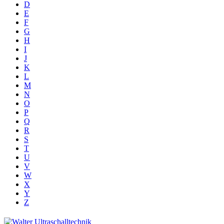
D
E
F
G
H
I
J
K
L
M
N
O
P
Q
R
S
T
U
V
W
X
Y
Z