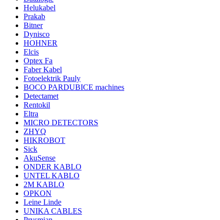
Helukabel
Prakab
Bitner
Dynisco
HOHNER
Elcis
Optex Fa
Faber Kabel
Fotoelektrik Pauly
BOCO PARDUBICE machines
Detectamet
Rentokil
Eltra
MICRO DETECTORS
ZHYQ
HIKROBOT
Sick
AkuSense
ONDER KABLO
UNTEL KABLO
2M KABLO
OPKON
Leine Linde
UNIKA CABLES
Prysmian