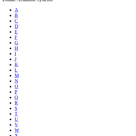
A
B
C
D
E
F
G
H
I
J
K
L
M
N
O
P
Q
R
S
T
U
V
W
X