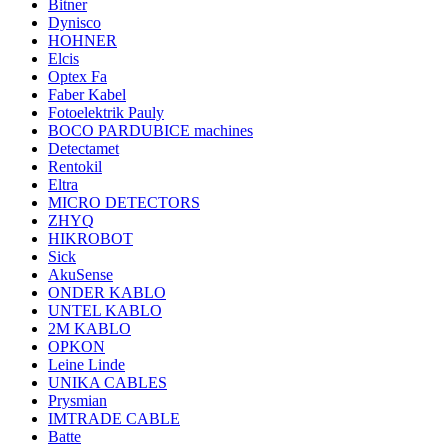
Bitner
Dynisco
HOHNER
Elcis
Optex Fa
Faber Kabel
Fotoelektrik Pauly
BOCO PARDUBICE machines
Detectamet
Rentokil
Eltra
MICRO DETECTORS
ZHYQ
HIKROBOT
Sick
AkuSense
ONDER KABLO
UNTEL KABLO
2M KABLO
OPKON
Leine Linde
UNIKA CABLES
Prysmian
IMTRADE CABLE
Batte