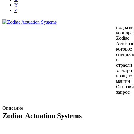
Y
Z
подразд
корпора
Zodiac
Aerospac
которое
специал
в
отрасли
электри
вращаю
машин
Отправи
запрос
Описание
Zodiac Actuation Systems