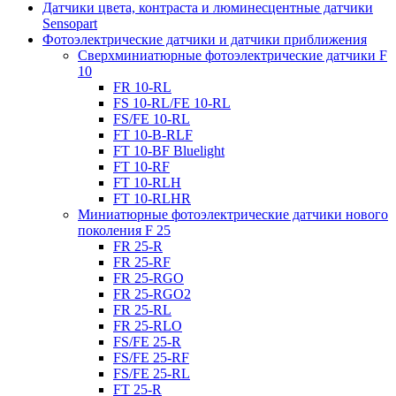
Датчики цвета, контраста и люминесцентные датчики
Sensopart
Фотоэлектрические датчики и датчики приближения
Сверхминиатюрные фотоэлектрические датчики F
10
FR 10-RL
FS 10-RL/FE 10-RL
FS/FE 10-RL
FT 10-B-RLF
FT 10-BF Bluelight
FT 10-RF
FT 10-RLH
FT 10-RLHR
Миниатюрные фотоэлектрические датчики нового
поколения F 25
FR 25-R
FR 25-RF
FR 25-RGO
FR 25-RGO2
FR 25-RL
FR 25-RLO
FS/FE 25-R
FS/FE 25-RF
FS/FE 25-RL
FT 25-R