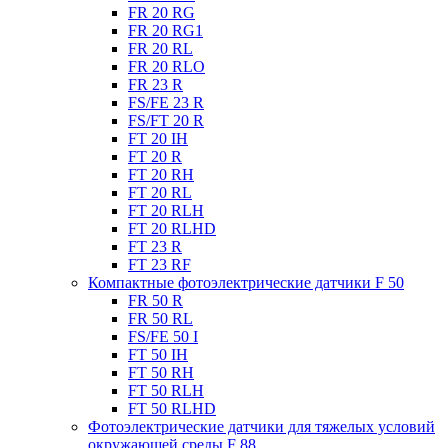
FR 20 RG
FR 20 RG1
FR 20 RL
FR 20 RLO
FR 23 R
FS/FE 23 R
FS/FT 20 R
FT 20 IH
FT 20 R
FT 20 RH
FT 20 RL
FT 20 RLH
FT 20 RLHD
FT 23 R
FT 23 RF
Компактные фотоэлектрические датчики F 50
FR 50 R
FR 50 RL
FS/FE 50 I
FT 50 IH
FT 50 RH
FT 50 RLH
FT 50 RLHD
Фотоэлектрические датчики для тяжелых условий
окружающей среды F 88