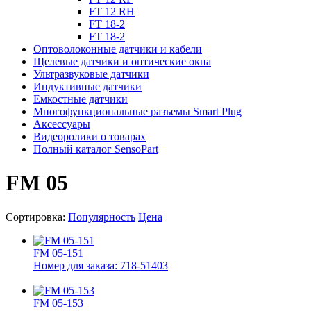
FT 12 RH
FT 18-2
FT 18-2
Оптоволоконные датчики и кабели
Щелевые датчики и оптические окна
Ультразвуковые датчики
Индуктивные датчики
Емкостные датчики
Многофункциональные разъемы Smart Plug
Аксессуары
Видеоролики о товарах
Полный каталог SensoPart
FM 05
Сортировка:
Популярность
Цена
FM 05-151
Номер для заказа: 718-51403
FM 05-153