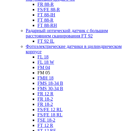
FR 88-R
FS/FE 88-R
FT 88-IH
FT 88-R
FT 88-RH
Радарный оптический датчик с большим
расстоянием сканирования FT 92
FT 92 IL
Фотоэлектрические датчики в цилиндрическом
корпусе
FL 18
FL 18 W
FM 04
FM 05
FMH 18
FMS 18-34 B
FMS 30-34 B
FR 12 R
FR 18-2
FR 18-2
FS/FE 12 RL
FS/FE 18 RL
FSE 18-2
FT 12 R
FT 12 RF