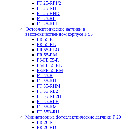
FT 25-RF1/2
FT 25-RH
FT 25-RHD
FT 25-RL
FT 25-RLH
Фотоэлектрические датчики в
высококачественном корпусе F 55
FR 55-R
FR 55-RL
FR 55-RLO
FR 55-RM
FS/FE 55-R
FS/FE 55-RL
FS/FE 55-RM
FT 55-R
FT 55-RH
FT 55-RHM
FT 55-RL2
FT 55-RL2H
FT 55-RLH
FT 55-RM
FT 55B-RH
Миниатюрные фотоэлектрические датчики F 20
FR 20 R
FR 20 RD