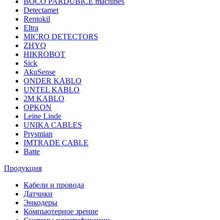
BOCO PARDUBICE machines
Detectamet
Rentokil
Eltra
MICRO DETECTORS
ZHYQ
HIKROBOT
Sick
AkuSense
ONDER KABLO
UNTEL KABLO
2M KABLO
OPKON
Leine Linde
UNIKA CABLES
Prysmian
IMTRADE CABLE
Batte
Продукция
Кабели и провода
Датчики
Энкодеры
Компьютерное зрение