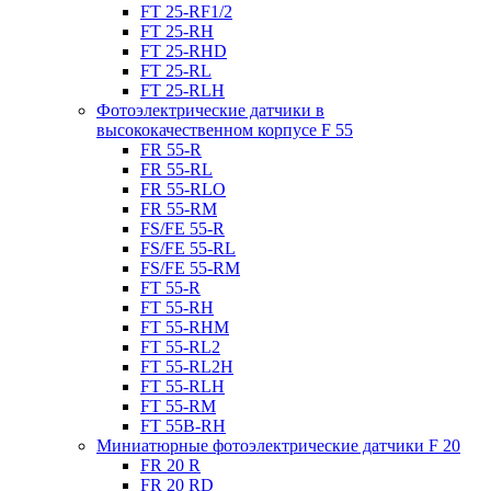
FT 25-RF1/2
FT 25-RH
FT 25-RHD
FT 25-RL
FT 25-RLH
Фотоэлектрические датчики в
высококачественном корпусе F 55
FR 55-R
FR 55-RL
FR 55-RLO
FR 55-RM
FS/FE 55-R
FS/FE 55-RL
FS/FE 55-RM
FT 55-R
FT 55-RH
FT 55-RHM
FT 55-RL2
FT 55-RL2H
FT 55-RLH
FT 55-RM
FT 55B-RH
Миниатюрные фотоэлектрические датчики F 20
FR 20 R
FR 20 RD