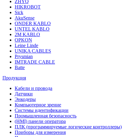
ZHYQ
HIKROBOT
Sick
AkuSense
ONDER KABLO
UNTEL KABLO
2M KABLO
OPKON
Leine Linde
UNIKA CABLES
Prysmian
IMTRADE CABLE
Batte
Продукция
Кабели и провода
Датчики
Энкодеры
Компьютерное зрение
Системы идентификации
Промышленная безопасность
(HMI) панели оператора
ПЛК (программируемые логические контроллеры)
Приборы для измерения