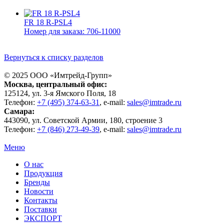
FR 18 R-PSL4
Номер для заказа: 706-11000
Вернуться к списку разделов
© 2025 ООО «
Имтрейд-Групп
»
Москва
, центральный офис:
125124
, ул.
3-я Ямского Поля, 18
Телефон:
+7 (495) 374-63-31
, e-mail:
sales@imtrade.ru
Самара
:
443090
, ул.
Советской Армии, 180, строение 3
Телефон:
+7 (846) 273-49-39
,
e-mail:
sales@imtrade.ru
Меню
О нас
Продукция
Бренды
Новости
Контакты
Поставки
ЭКСПОРТ