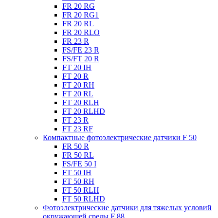
FR 20 RG
FR 20 RG1
FR 20 RL
FR 20 RLO
FR 23 R
FS/FE 23 R
FS/FT 20 R
FT 20 IH
FT 20 R
FT 20 RH
FT 20 RL
FT 20 RLH
FT 20 RLHD
FT 23 R
FT 23 RF
Компактные фотоэлектрические датчики F 50
FR 50 R
FR 50 RL
FS/FE 50 I
FT 50 IH
FT 50 RH
FT 50 RLH
FT 50 RLHD
Фотоэлектрические датчики для тяжелых условий
окружающей среды F 88