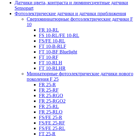
Датчики цвета, контраста и люминесцентные датчики
Sensopart
Фотоэлектрические датчики и датчики приближения
Сверхминиатюрные фотоэлектрические датчики F
10
FR 10-RL
FS 10-RL/FE 10-RL
FS/FE 10-RL
FT 10-B-RLF
FT 10-BF Bluelight
FT 10-RF
FT 10-RLH
FT 10-RLHR
Миниатюрные фотоэлектрические датчики нового
поколения F 25
FR 25-R
FR 25-RF
FR 25-RGO
FR 25-RGO2
FR 25-RL
FR 25-RLO
FS/FE 25-R
FS/FE 25-RF
FS/FE 25-RL
FT 25-R