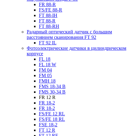
FR 88-R
FS/FE 88-R
FT 88-IH
FT 88-R
FT 88-RH
Радарный оптический датчик с большим
расстоянием сканирования FT 92
FT 92 IL
Фотоэлектрические датчики в цилиндрическом
корпусе
FL 18
FL 18 W
FM 04
FM 05
FMH 18
FMS 18-34 B
FMS 30-34 B
FR 12 R
FR 18-2
FR 18-2
FS/FE 12 RL
FS/FE 18 RL
FSE 18-2
FT 12 R
FT 12 RF