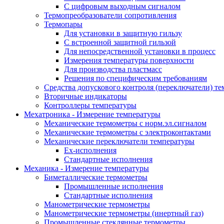
С цифровым выходным сигналом
Термопреобразователи сопротивления
Термопары
Для установки в защитную гильзу
С встроенной защитной гильзой
Для непосредственной установки в процесс
Измерения температуры поверхности
Для производства пластмасс
Решения по специфическим требованиям
Средства допускового контроля (переключатели) те
Вторичные индикаторы
Контроллеры температуры
Мехатроника - Измерение температуры
Механические термометры с норм.эл.сигналом
Механические термометры с электроконтактами
Механические переключатели температуры
Ex-исполнения
Стандартные исполнения
Механика - Измерение температуры
Биметаллические термометры
Промышленные исполнения
Стандартные исполнения
Манометрические термометры
Манометрические термометры (инертный газ)
Промышленные стеклянные термометры