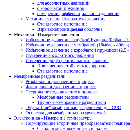
для абсолютных давлений
с коробчатой пружиной
измерение дифференциального давления
Механические переключатели давления
Стандартное исполнение
Взрывонепроницаемая оболочка
Механика - Измерение давления
Избыточное давление с трубкой Бурдона (0.6бар - 7
Избыточное давления с мембраной (16мбар - 40бар)
Избыточное давление с коробчатой пружиной (2,5 -
Измерение абсолютного давления
Измерение дифференциального давления
Повышенная стойкость к коррозии
Стандартное исполнение
Мембранные разделители
Резьбовое подключение в процесс
Фланцевое подключение в процесс
Стерильное подключение в процесс
Мембранные разделители
Трубные мембранные разделители
"Hydra-Line" мембранные разделители для СЧС
Оснастка для мембранных разделителей
Электроника - Измерение температуры
Нормирующие вторичные преобразователи темпер
С аналоговым выходным сигналом