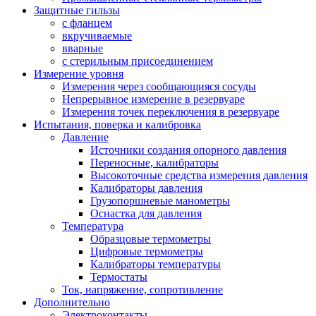
Защитные гильзы
с фланцем
вкручиваемые
вварные
с стерильным присоединением
Измерение уровня
Измерения через сообщающияся сосуды
Непрерывное измерение в резервуаре
Измерения точек переключения в резервуаре
Испытания, поверка и калибровка
Давление
Источники создания опорного давления
Переносные, калибраторы
Высокоточные средства измерения давления
Калибраторы давления
Грузопоршневые манометры
Оснастка для давления
Температура
Образцовые термометры
Цифровые термометры
Калибраторы температуры
Термостаты
Ток, напряжение, сопротивление
Дополнительно
Электроконтакты