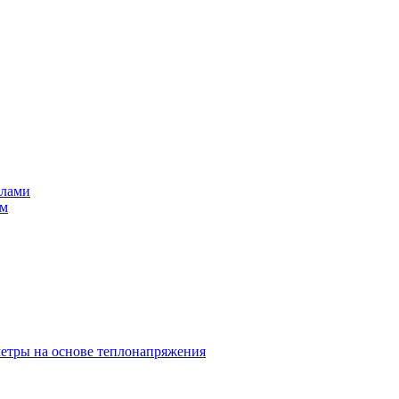
алами
ом
метры на основе теплонапряжения