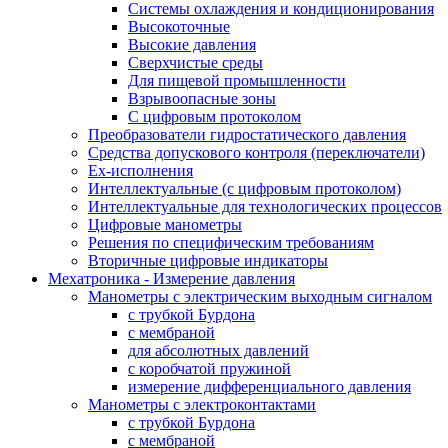
Системы охлаждения и кондиционирования
Высокоточные
Высокие давления
Сверхчистые среды
Для пищевой промышленности
Взрывоопасные зоны
С цифровым протоколом
Преобразователи гидростатического давления
Средства допускового контроля (переключатели)
Ex-исполнения
Интеллектуальные (с цифровым протоколом)
Интеллектуальные для технологических процессов
Цифровые манометры
Решения по специфическим требованиям
Вторичные цифровые индикаторы
Мехатроника - Измерение давления
Манометры с электрическим выходным сигналом
с трубкой Бурдона
с мембраной
для абсолютных давлений
с коробчатой пружиной
измерение дифференциального давления
Манометры с электроконтактами
с трубкой Бурдона
с мембраной