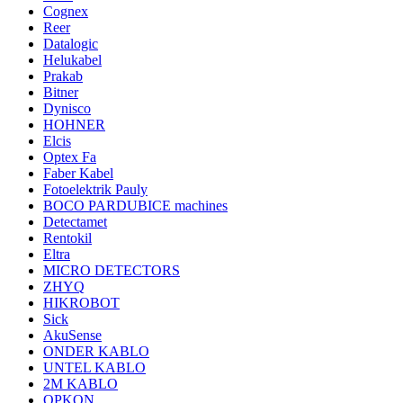
Cognex
Reer
Datalogic
Helukabel
Prakab
Bitner
Dynisco
HOHNER
Elcis
Optex Fa
Faber Kabel
Fotoelektrik Pauly
BOCO PARDUBICE machines
Detectamet
Rentokil
Eltra
MICRO DETECTORS
ZHYQ
HIKROBOT
Sick
AkuSense
ONDER KABLO
UNTEL KABLO
2M KABLO
OPKON