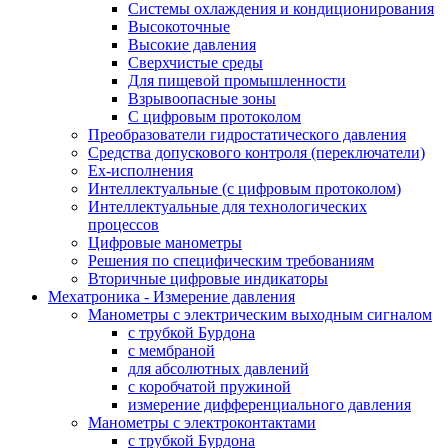
Системы охлаждения и кондиционирования
Высокоточные
Высокие давления
Сверхчистые среды
Для пищевой промышленности
Взрывоопасные зоны
С цифровым протоколом
Преобразователи гидростатического давления
Средства допускового контроля (переключатели)
Ex-исполнения
Интеллектуальные (с цифровым протоколом)
Интеллектуальные для технологических
процессов
Цифровые манометры
Решения по специфическим требованиям
Вторичные цифровые индикаторы
Мехатроника - Измерение давления
Манометры с электрическим выходным сигналом
с трубкой Бурдона
с мембраной
для абсолютных давлений
с коробчатой пружиной
измерение дифференциального давления
Манометры с электроконтактами
с трубкой Бурдона