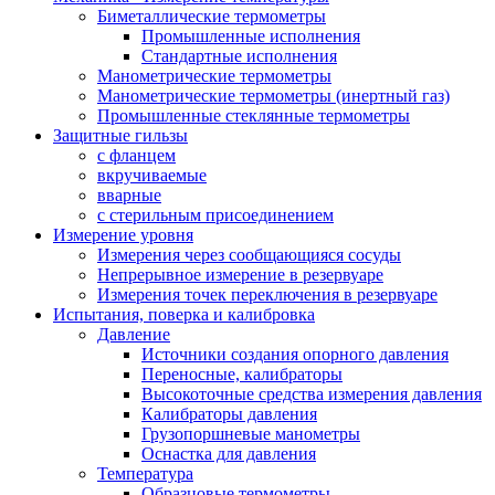
Биметаллические термометры
Промышленные исполнения
Стандартные исполнения
Манометрические термометры
Манометрические термометры (инертный газ)
Промышленные стеклянные термометры
Защитные гильзы
с фланцем
вкручиваемые
вварные
с стерильным присоединением
Измерение уровня
Измерения через сообщающияся сосуды
Непрерывное измерение в резервуаре
Измерения точек переключения в резервуаре
Испытания, поверка и калибровка
Давление
Источники создания опорного давления
Переносные, калибраторы
Высокоточные средства измерения давления
Калибраторы давления
Грузопоршневые манометры
Оснастка для давления
Температура
Образцовые термометры