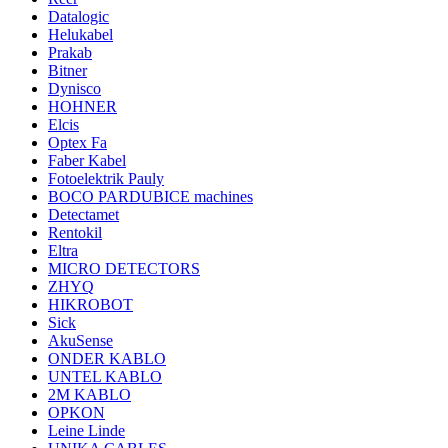
Datalogic
Helukabel
Prakab
Bitner
Dynisco
HOHNER
Elcis
Optex Fa
Faber Kabel
Fotoelektrik Pauly
BOCO PARDUBICE machines
Detectamet
Rentokil
Eltra
MICRO DETECTORS
ZHYQ
HIKROBOT
Sick
AkuSense
ONDER KABLO
UNTEL KABLO
2M KABLO
OPKON
Leine Linde