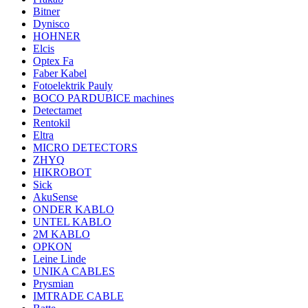
Bitner
Dynisco
HOHNER
Elcis
Optex Fa
Faber Kabel
Fotoelektrik Pauly
BOCO PARDUBICE machines
Detectamet
Rentokil
Eltra
MICRO DETECTORS
ZHYQ
HIKROBOT
Sick
AkuSense
ONDER KABLO
UNTEL KABLO
2M KABLO
OPKON
Leine Linde
UNIKA CABLES
Prysmian
IMTRADE CABLE