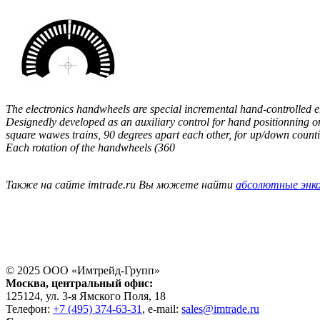
The electronics handwheels are special incremental hand-controlled 
Designedly developed as an auxiliary control for hand positionning o
square wawes trains, 90 degrees apart each other, for up/down count
Each rotation of the handwheels (360
Также на сайте imtrade.ru Вы можете найти
абсолютные энко
© 2025 ООО «
Имтрейд-Групп
»
Москва
, центральный офис:
125124
, ул.
3-я Ямского Поля, 18
Телефон:
+7 (495) 374-63-31
, e-mail:
sales@imtrade.ru