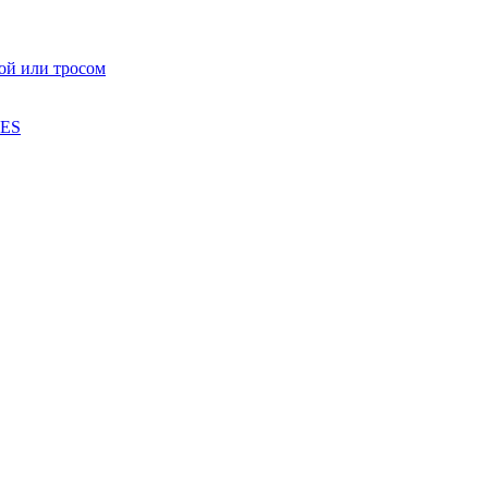
ой или тросом
IES