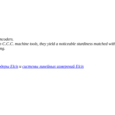
encoders.
n C.C.C. machine tools, they yield a noticeable sturdiness matched wi
ing.
деры Elcis
и
системы линейных измерений Elcis