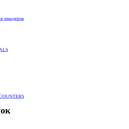
ия энкодеров
NALS
 COUNTERS
чок