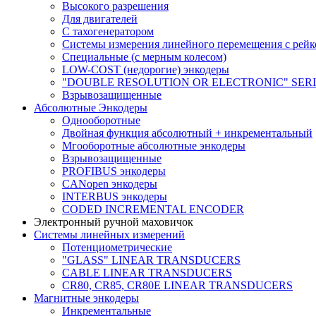
Высокого разрешения
Для двигателей
С тахогенератором
Системы измерения линейного перемещения с рейк
Специальные (с мерным колесом)
LOW-COST (недорогие) энкодеры
"DOUBLE RESOLUTION OR ELECTRONIC" SER
Взрывозащищенные
Абсолютные Энкодеры
Однооборотные
Двойная функция абсолютный + инкрементальный
Мгооборотные абсолютные энкодеры
Взрывозащищенные
PROFIBUS энкодеры
CANopen энкодеры
INTERBUS энкодеры
CODED INCREMENTAL ENCODER
Электронный ручной маховичок
Системы линейных измерений
Потенциометрические
"GLASS" LINEAR TRANSDUCERS
CABLE LINEAR TRANSDUCERS
CR80, CR85, CR80E LINEAR TRANSDUCERS
Магнитные энкодеры
Инкрементальные