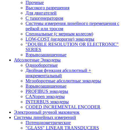
Прочные
Высокого разрешения
Для двигателей
С тахогенератором
Системы измерения линейного перемещения с
рейкой или тросом
Специальные (с мерным колесом)
LOW-COST (недорогие) энкодеры
"DOUBLE RESOLUTION OR ELECTRONIC"
SERIES
Взрывозащищенные
Абсолютные Энкодеры
Однооборотные
Двойная функция абсолютный +
инкрементальный
Мгооборотные абсолютные энкодеры
Взрывозащищенные
PROFIBUS энкодеры
CANopen энкодеры
INTERBUS энкодеры
CODED INCREMENTAL ENCODER
Электронный ручной маховичок
Системы линейных измерений
Потенциометрические
"GLASS" LINEAR TRANSDUCERS