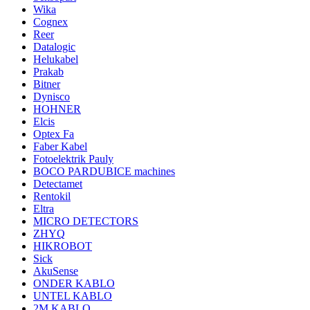
Wika
Cognex
Reer
Datalogic
Helukabel
Prakab
Bitner
Dynisco
HOHNER
Elcis
Optex Fa
Faber Kabel
Fotoelektrik Pauly
BOCO PARDUBICE machines
Detectamet
Rentokil
Eltra
MICRO DETECTORS
ZHYQ
HIKROBOT
Sick
AkuSense
ONDER KABLO
UNTEL KABLO
2M KABLO