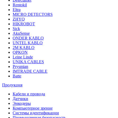
Detectamet
Rentokil
Eltra
MICRO DETECTORS
ZHYQ
HIKROBOT
Sick
AkuSense
ONDER KABLO
UNTEL KABLO
2M KABLO
OPKON
Leine Linde
UNIKA CABLES
Prysmian
IMTRADE CABLE
Batte
Продукция
Кабели и провода
Датчики
Энкодеры
Компьютерное зрение
Системы идентификации
Промышленная безопасность