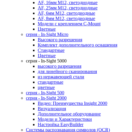
AF, 16мм M12, светодиодные
AF, 25мм M12, светодиодные
AF, 6мм M12, светодиодные
AF, 8мм M12, светодиодные
Модели с креплением C-Mount
Цветные
серия - In-Sight Micro
Высокого разрешения
Комплект дополнительного оснащения
Стандартные
Цветные
серия - In-Sight 5000
высокого разрешения
для линейного сканирования
из нержавеющей стали
стандартные
цветные
серия - In-Sight 500
cерия - In-Sight 2000
Видео: Преимущества Insight 2000
Визуализация
Дополнительное оборудование
Модели и Характеристики
Настройка EasyBuilder
Системы распознавания символов (OCR)