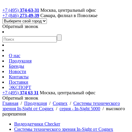
+7 (495)
374-63-31
Москва, центральный офис
+7 (846)
273-49-39
Самара, филиал в Поволжье
Обратный звонок
О нас
Продукция
Бренды
Новости
Контакты
Поставки
ЭКСПОРТ
+7 (495)
374 63 31
Москва, центральный офис
Обратный звонок
Главная
/
Продукция
/
Cognex
/
Системы технического
зрения In-Sight от Cognex
/
серия - In-Sight 5000
/
высокого
разрешения
Видеодатчики Checker
Системы технического зрения In-Sight от Cognex