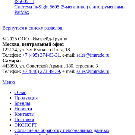
IS5605-11
Система In-Sight 5605 (5-мегапикс.) с инструментами
PatMax
Вернуться к списку разделов
© 2025 ООО «
Имтрейд-Групп
»
Москва
, центральный офис:
125124
, ул.
3-я Ямского Поля, 18
Телефон:
+7 (495) 374-63-31
, e-mail:
sales@imtrade.ru
Самара
:
443090
, ул.
Советской Армии, 180, строение 3
Телефон:
+7 (846) 273-49-39
,
e-mail:
sales@imtrade.ru
Меню
О нас
Продукция
Бренды
Новости
Контакты
Поставки
ЭКСПОРТ
Согласие на обработку персональных данных