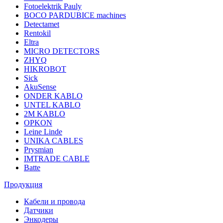
Fotoelektrik Pauly
BOCO PARDUBICE machines
Detectamet
Rentokil
Eltra
MICRO DETECTORS
ZHYQ
HIKROBOT
Sick
AkuSense
ONDER KABLO
UNTEL KABLO
2M KABLO
OPKON
Leine Linde
UNIKA CABLES
Prysmian
IMTRADE CABLE
Batte
Продукция
Кабели и провода
Датчики
Энкодеры