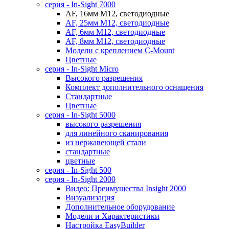
cерия - In-Sight 7000
AF, 16мм M12, светодиодные
AF, 25мм M12, светодиодные
AF, 6мм M12, светодиодные
AF, 8мм M12, светодиодные
Модели с креплением C-Mount
Цветные
серия - In-Sight Micro
Высокого разрешения
Комплект дополнительного оснащения
Стандартные
Цветные
серия - In-Sight 5000
высокого разрешения
для линейного сканирования
из нержавеющей стали
стандартные
цветные
серия - In-Sight 500
cерия - In-Sight 2000
Видео: Преимущества Insight 2000
Визуализация
Дополнительное оборудование
Модели и Характеристики
Настройка EasyBuilder