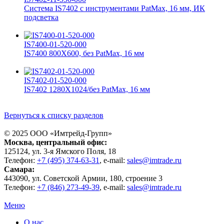
Система IS7402 с инструментами PatMax, 16 мм, ИК
подсветка
IS7400-01-520-000
IS7400 800X600, без PatMax, 16 мм
IS7402-01-520-000
IS7402 1280X1024/без PatMax, 16 мм
Вернуться к списку разделов
© 2025 ООО «
Имтрейд-Групп
»
Москва
, центральный офис:
125124
, ул.
3-я Ямского Поля, 18
Телефон:
+7 (495) 374-63-31
, e-mail:
sales@imtrade.ru
Самара
:
443090
, ул.
Советской Армии, 180, строение 3
Телефон:
+7 (846) 273-49-39
,
e-mail:
sales@imtrade.ru
Меню
О нас