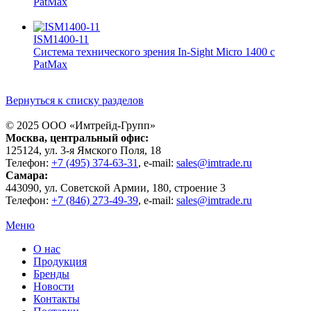
PatMax
ISM1400-11
Система технического зрения In-Sight Micro 1400 с
PatMax
Вернуться к списку разделов
© 2025 ООО «
Имтрейд-Групп
»
Москва
, центральный офис:
125124
, ул.
3-я Ямского Поля, 18
Телефон:
+7 (495) 374-63-31
, e-mail:
sales@imtrade.ru
Самара
:
443090
, ул.
Советской Армии, 180, строение 3
Телефон:
+7 (846) 273-49-39
,
e-mail:
sales@imtrade.ru
Меню
О нас
Продукция
Бренды
Новости
Контакты