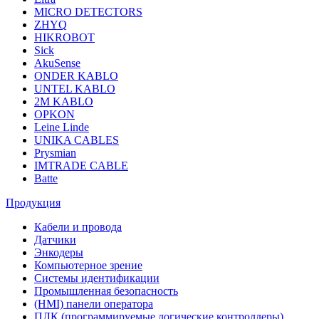
MICRO DETECTORS
ZHYQ
HIKROBOT
Sick
AkuSense
ONDER KABLO
UNTEL KABLO
2M KABLO
OPKON
Leine Linde
UNIKA CABLES
Prysmian
IMTRADE CABLE
Batte
Продукция
Кабели и провода
Датчики
Энкодеры
Компьютерное зрение
Системы идентификации
Промышленная безопасность
(HMI) панели оператора
ПЛК (программируемые логические контроллеры)