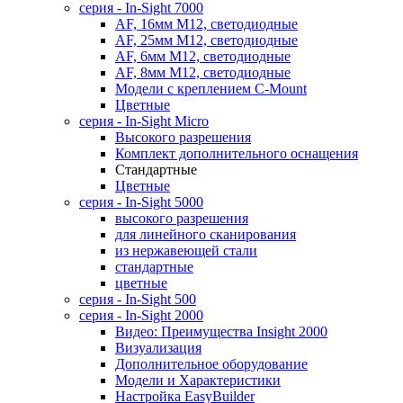
cерия - In-Sight 7000
AF, 16мм M12, светодиодные
AF, 25мм M12, светодиодные
AF, 6мм M12, светодиодные
AF, 8мм M12, светодиодные
Модели с креплением C-Mount
Цветные
серия - In-Sight Micro
Высокого разрешения
Комплект дополнительного оснащения
Стандартные
Цветные
серия - In-Sight 5000
высокого разрешения
для линейного сканирования
из нержавеющей стали
стандартные
цветные
серия - In-Sight 500
cерия - In-Sight 2000
Видео: Преимущества Insight 2000
Визуализация
Дополнительное оборудование
Модели и Характеристики
Настройка EasyBuilder