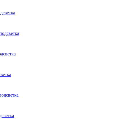
одсветка
 подсветка
одсветка
светка
подсветка
дсветка