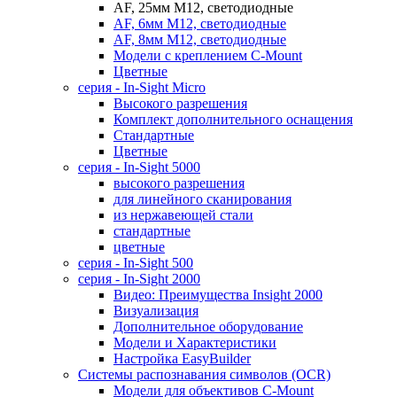
AF, 25мм M12, светодиодные
AF, 6мм M12, светодиодные
AF, 8мм M12, светодиодные
Модели с креплением C-Mount
Цветные
серия - In-Sight Micro
Высокого разрешения
Комплект дополнительного оснащения
Стандартные
Цветные
серия - In-Sight 5000
высокого разрешения
для линейного сканирования
из нержавеющей стали
стандартные
цветные
серия - In-Sight 500
cерия - In-Sight 2000
Видео: Преимущества Insight 2000
Визуализация
Дополнительное оборудование
Модели и Характеристики
Настройка EasyBuilder
Системы распознавания символов (OCR)
Модели для объективов C-Mount