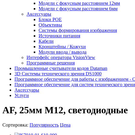
Модели с фокусным расстоянием 12мм
Модели с фокусным расстоянием 6мм
Аксессуары
Блоки POE
Объективы
Системы формирования изображения
Источники питания
Кабели
Кронштейны / Кожухи
Модули ввода / вывода
Интерфейс оператора VisionView
Программные решения
Промышленные считыватели кодов Dataman
3D Системы технического зрения DS1000
Программное обеспечение для работы с изображением - 
Программное обеспечение для систем технического зрен
Аксессуары
Услуги
AF, 25мм M12, светодиодные
Сортировка:
Популярность
Цена