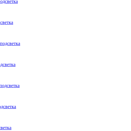
подсветка
светка
 подсветка
одсветка
 подсветка
одсветка
светка