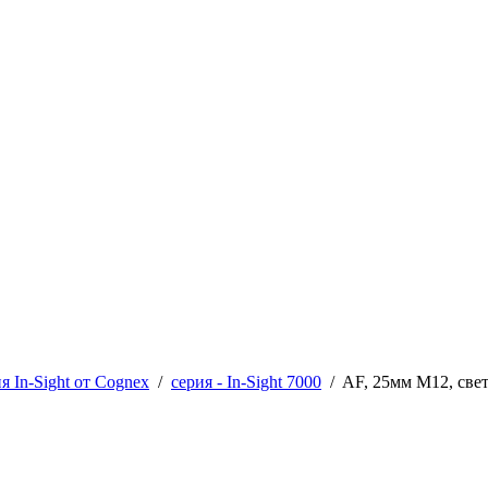
 In-Sight от Cognex
/
cерия - In-Sight 7000
/
AF, 25мм M12, све