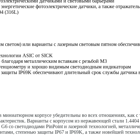
тоэлектрическими датчиками и световыми барьерами
 энергетические фотоэлектрические датчики, а также отражател
4 (316L)
м светом) или варианты с лазерным световым пятном обеспечив
ехнологии ASIC от SICK
благодаря металлическим вставкам с резьбой M3
отенциометру и хорошо видимым светодиодным индикаторам
 защиты IP69K обеспечивают длительный срок службы датчика 
в миниатюрном корпусе убедительны во всех отношениях, как с
рактеристик. Варианты с корпусом из нержавеющей стали 1.4404
 G6 со светодиодами PinPoint и лазерной технологией, металл
ами, степенью защиты IP67 и IP69K, а также новейшей технол