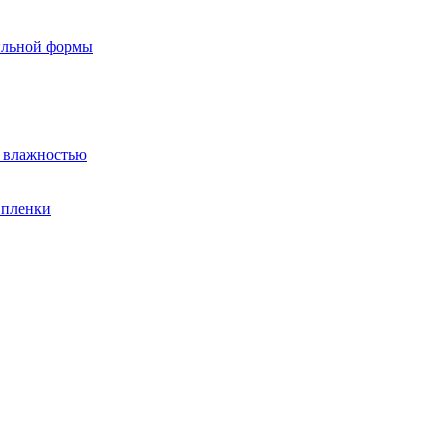
вильной формы
й влажностью
 пленки