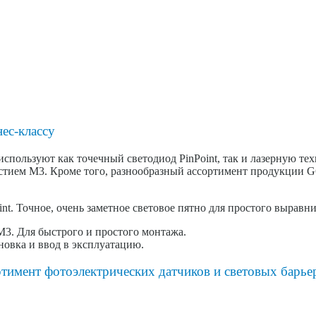
ес-классу
используют как точечный светодиод PinPoint, так и лазерную т
стием M3. Кроме того, разнообразный ассортимент продукции G6
t. Точное, очень заметное световое пятно для простого выравн
M3. Для быстрого и простого монтажа.
новка и ввод в эксплуатацию.
имент фотоэлектрических датчиков и световых барьер