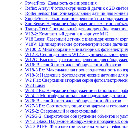
PowerProx: Дальность сканирования
Reflex Array: Фотоэлектрический датчик с 2D свет
Roller Sensor Bar: Универсальный датчик для кон
SimpleSense: Экономичное решений по обнаружен
SureSense: Надежное обнаружение всех типов объе
TranspaTect: Специальный датчик для обнаружения 
V12-2: Компактный датчик в корпусе M12
V18 Laser: Лазерный датчик с цилиндрическим ко
V18V: Цилиндрические фотоэлектрические датчики
W100-2: Многообразие миниатюрных фотоэлектриче
W12-3: Серия датчиков W12-3 - универсальное реш
W12G: Высокоэффективное решение для обнаружени
W16: Высший пилотаж в обнаружении объектов
W18-3 Ex: Максимальная производительность во в
W18-3: Надежные фотоэлектрические датчики для 
W2 Flat: Сверхминиатюрная серия фотоэлектрическ
W23 Laser
W24-2 Ex: Надежное обнаружение и безопасная рабо
W24-2: Многофункциональные надежные датчики д
W26: Высший пилотаж в обнаружении объектов
W27-3 Ex: Соответствующие стандартам и готовые 
W2S-2: Сверхмалый и сверхмощный
W2SG-2: Сверхточное обнаружение объектов и уль
W4-3 Glass: Надежное обнаружение прозрачных объ
W4-3 PTFE: Фотоэлектрические датчики с тефлоно