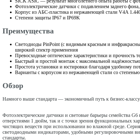
SICK ASIC — результат многолетнего опыта работы с фо
Фотоэлектрические датчики с подавлением заднего фона,
Корпус из АБС-пластика и нержавеющей стали V4A 1.440
Степени защиты IP67 и IP69K
Преимущества
Светодиоды PinPoint (с видимым красным и инфракрасны
широкий спектр применения
Превосходные оптические характеристики и прочность т
Быстрый и простой монтаж с максимальной надёжностью 
Простота установки и юстировки благодаря удобному п
Варианты с корпусом из нержавеющей стали со степенью
Обзор
Намного выше стандарта — экономичный путь к бизнес-классу
Фотоэлектрические датчики и световые барьеры семейства G6 
отверстиями 1 дюйм, так и с точки зрения функциональных ха
чистящих веществ при использовании во влажной среде. Серия
светодиодными индикаторами, удобными регулировочными винт
стандарты.