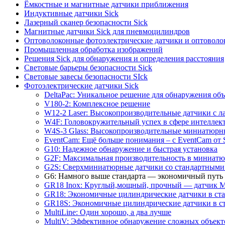
Ёмкостные и магнитные датчики приближения
Индуктивные датчики Sick
Лазерный сканер безопасности Sick
Магнитные датчики Sick для пневмоцилиндров
Оптоволоконные фотоэлектрические датчики и оптоволо
Промышленная обработка изображений
Решения Sick для обнаружения и определения расстояния
Световые барьеры безопасности Sick
Световые завесы безопасности SIck
Фотоэлектрические датчики Sick
DeltaPac: Уникальное решение для обнаружения об
V180-2: Комплексное решение
W12-2 Laser: Высокопроизводительные датчики с л
W4F: Головокружительный успех в сфере интеллек
W4S-3 Glass: Высокопроизводительные миниатюрны
EventCam: Ещё больше понимания – с EventCam от
G10: Надежное обнаружение и быстрая установка
G2F: Максимальная производительность в миниат
G2S: Сверхминиатюрные датчики со стандартными
G6: Намного выше стандарта — экономичный путь 
GR18 Inox: Круглый,мощный, прочный — датчик M
GR18: Экономичные цилиндрические датчики в ста
GR18S: Экономичные цилиндрические датчики в ст
MultiLine: Один хорошо, а два лучше
MultiV: Эффективное обнаружение сложных объект