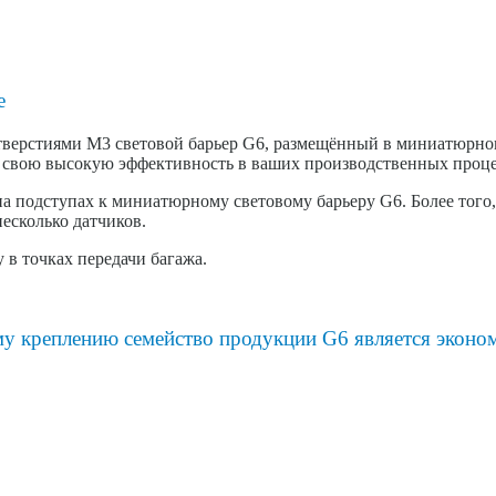
е
верстиями M3 световой барьер G6, размещённый в миниатюрном 
ть свою высокую эффективность в ваших производственных проце
 на подступах к миниатюрному световому барьеру G6. Более того
есколько датчиков.
 в точках передачи багажа.
ому креплению семейство продукции G6 является эко