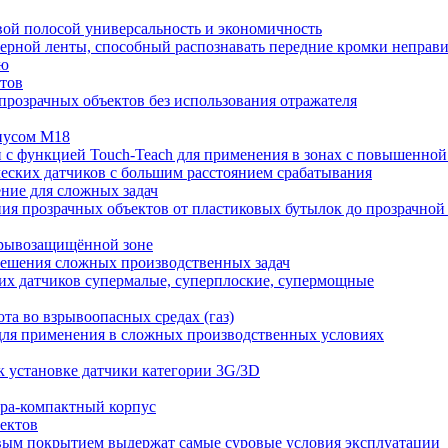
овой полосой универсальность и экономичность
вейерной ленты, способный распознавать передние кромки непра
ию
ктов
прозрачных объектов без использования отражателя
рпусом M18
 с функцией Touch-Teach для применения в зонах с повышенно
ских датчиков с большим расстоянием срабатывания
ение для сложных задач
я прозрачных объектов от пластиковых бутылок до прозрачной
зрывозащищённой зоне
решения сложных производственных задач
их датчиков супермалые, суперплоские, супермощные
та во взрывоопасных средах (газ)
ля применения в сложных производственных условиях
к установке датчики категории 3G/3D
тра-компактный корпус
ектов
вым покрытием выдержат самые суровые условия эксплуатации