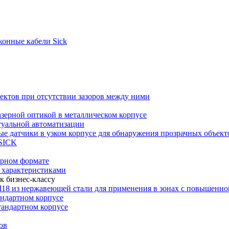
конные кабели Sick
ъектов при отсутствии зазоров между ними
азерной оптикой в металлическом корпусе
туальной автоматизации
е датчики в узком корпусе для обнаружения прозрачных объект
 SICK
юрном формате
 характеристиками
к бизнес-классу
18 из нержавеющей стали для применения в зонах с повышенн
ндартном корпусе
андартном корпусе
ов