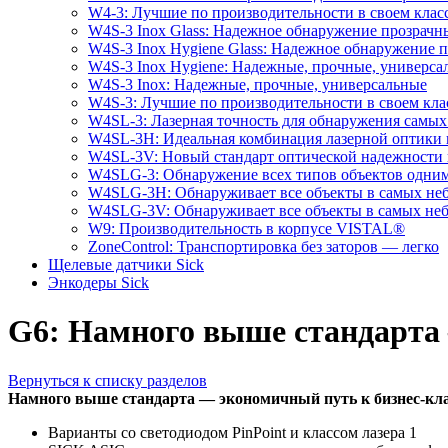
W4-3: Лучшие по производительности в своем клас
W4S-3 Inox Glass: Надежное обнаружение прозрачн
W4S-3 Inox Hygiene Glass: Надежное обнаружение 
W4S-3 Inox Hygiene: Надежные, прочные, универса
W4S-3 Inox: Надежные, прочные, универсальные
W4S-3: Лучшие по производительности в своем кла
W4SL-3: Лазерная точность для обнаружения самых
W4SL-3H: Идеальная комбинация лазерной оптики
W4SL-3V: Новый стандарт оптической надежности 
W4SLG-3: Обнаружение всех типов объектов одни
W4SLG-3H: Обнаруживает все объекты в самых не
W4SLG-3V: Обнаруживает все объекты в самых не
W9: Производительность в корпусе VISTAL®
ZoneControl: Транспортировка без заторов — легко
Щелевые датчики Sick
Энкодеры Sick
G6: Намного выше стандарта 
Вернуться к списку разделов
Намного выше стандарта — экономичный путь к бизнес-кл
Варианты со светодиодом PinPoint и классом лазера 1