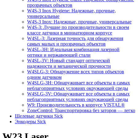
прозрачных объектов
W4S-3 Inox Hygiene: Надежные, прочные,
универсальные
W4S-3 Inox: Надежные, прочные, универсальные
W4S-3: Лучшие по производительности в своем
классе датчики в миниатюрном корпусе
W4SL-3: Лазерная точность для обнаружения
самых малых и прозрачных объектов
W4SL-3H: Идеальная комбинация лазерной
оптики и нержавеющей стали
W4SL-3V: Новый стандарт оптической
надежности и механической прочности
W4SLG-3: Обнаружение всех типов объектов
одним датчиком
W4SLG-3H: Обнаруживает все объекты в самых
неблагоприятных условиях окружающей среды
W4SLG-3V: Обнаруживает все объекты в самых
неблагоприятных условиях окружающей среды
W9: Производительность в корпусе VISTAL®
ZoneControl: Транспортировка без заторов — легко
Щелевые датчики Sick
Энкодеры Sick
W23 Laser