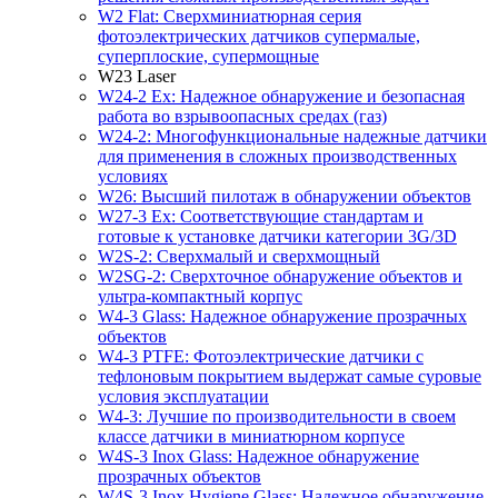
W2 Flat: Сверхминиатюрная серия
фотоэлектрических датчиков супермалые,
суперплоские, супермощные
W23 Laser
W24-2 Ex: Надежное обнаружение и безопасная
работа во взрывоопасных средах (газ)
W24-2: Многофункциональные надежные датчики
для применения в сложных производственных
условиях
W26: Высший пилотаж в обнаружении объектов
W27-3 Ex: Соответствующие стандартам и
готовые к установке датчики категории 3G/3D
W2S-2: Сверхмалый и сверхмощный
W2SG-2: Сверхточное обнаружение объектов и
ультра-компактный корпус
W4-3 Glass: Надежное обнаружение прозрачных
объектов
W4-3 PTFE: Фотоэлектрические датчики с
тефлоновым покрытием выдержат самые суровые
условия эксплуатации
W4-3: Лучшие по производительности в своем
классе датчики в миниатюрном корпусе
W4S-3 Inox Glass: Надежное обнаружение
прозрачных объектов
W4S-3 Inox Hygiene Glass: Надежное обнаружение