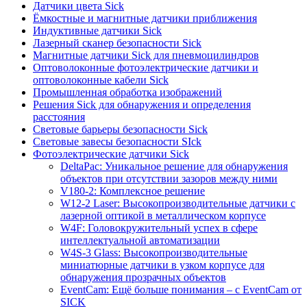
Датчики цвета Sick
Ёмкостные и магнитные датчики приближения
Индуктивные датчики Sick
Лазерный сканер безопасности Sick
Магнитные датчики Sick для пневмоцилиндров
Оптоволоконные фотоэлектрические датчики и
оптоволоконные кабели Sick
Промышленная обработка изображений
Решения Sick для обнаружения и определения
расстояния
Световые барьеры безопасности Sick
Световые завесы безопасности SIck
Фотоэлектрические датчики Sick
DeltaPac: Уникальное решение для обнаружения
объектов при отсутствии зазоров между ними
V180-2: Комплексное решение
W12-2 Laser: Высокопроизводительные датчики с
лазерной оптикой в металлическом корпусе
W4F: Головокружительный успех в сфере
интеллектуальной автоматизации
W4S-3 Glass: Высокопроизводительные
миниатюрные датчики в узком корпусе для
обнаружения прозрачных объектов
EventCam: Ещё больше понимания – с EventCam от
SICK