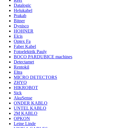
Reer
Datalogic
Helukabel
Prakab
Bitner
Dynisco
HOHNER
Elcis
Optex Fa
Faber Kabel
Fotoelektrik Pauly
BOCO PARDUBICE machines
Detectamet
Rentokil
Eltra
MICRO DETECTORS
ZHYQ
HIKROBOT
Sick
AkuSense
ONDER KABLO
UNTEL KABLO
2M KABLO
OPKON
Leine Linde