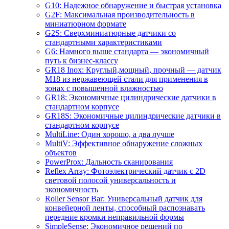
G10: Надежное обнаружение и быстрая установка
G2F: Максимальная производительность в
миниатюрном формате
G2S: Сверхминиатюрные датчики со
стандартными характеристиками
G6: Намного выше стандарта — экономичный
путь к бизнес-классу
GR18 Inox: Круглый,мощный, прочный — датчик
M18 из нержавеющей стали для применения в
зонах с повышенной влажностью
GR18: Экономичные цилиндрические датчики в
стандартном корпусе
GR18S: Экономичные цилиндрические датчики в
стандартном корпусе
MultiLine: Один хорошо, а два лучше
MultiV: Эффективное обнаружение сложных
объектов
PowerProx: Дальность сканирования
Reflex Array: Фотоэлектрический датчик с 2D
световой полосой универсальность и
экономичность
Roller Sensor Bar: Универсальный датчик для
конвейерной ленты, способный распознавать
передние кромки неправильной формы
SimpleSense: Экономичное решений по