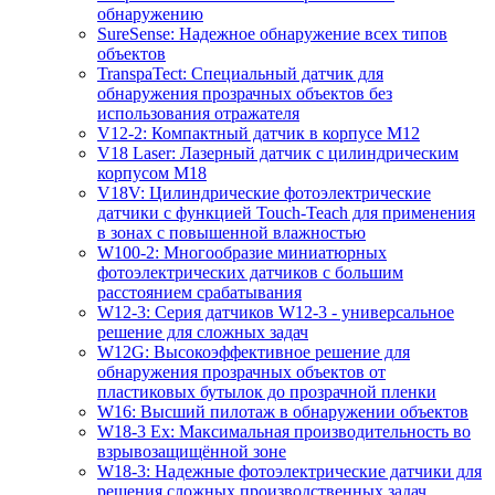
обнаружению
SureSense: Надежное обнаружение всех типов
объектов
TranspaTect: Специальный датчик для
обнаружения прозрачных объектов без
использования отражателя
V12-2: Компактный датчик в корпусе M12
V18 Laser: Лазерный датчик с цилиндрическим
корпусом M18
V18V: Цилиндрические фотоэлектрические
датчики с функцией Touch-Teach для применения
в зонах с повышенной влажностью
W100-2: Многообразие миниатюрных
фотоэлектрических датчиков с большим
расстоянием срабатывания
W12-3: Серия датчиков W12-3 - универсальное
решение для сложных задач
W12G: Высокоэффективное решение для
обнаружения прозрачных объектов от
пластиковых бутылок до прозрачной пленки
W16: Высший пилотаж в обнаружении объектов
W18-3 Ex: Максимальная производительность во
взрывозащищённой зоне
W18-3: Надежные фотоэлектрические датчики для
решения сложных производственных задач