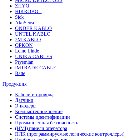
MICRO DETECTORS
ZHYQ
HIKROBOT
Sick
AkuSense
ONDER KABLO
UNTEL KABLO
2M KABLO
OPKON
Leine Linde
UNIKA CABLES
Prysmian
IMTRADE CABLE
Batte
Продукция
Кабели и провода
Датчики
Энкодеры
Компьютерное зрение
Системы идентификации
Промышленная безопасность
(HMI) панели оператора
ПЛК (программируемые логические контроллеры)
Приборы для измерения