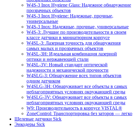
W4S-3 Inox Hygiene Glass: Надежное обнаружение
прозрачных объектов
W4S-3 Inox Hygiene: Надежные, прочные,
универсальные
W4S-3 Inox: Надежные, прочные, универсальные
W4S-3: Лучшие по производительности в своем
классе датчики в миниатюрном корпусе
W4SL-3: Лазерная точность для обнаружения
самых малых и прозрачных объектов
W4SL-3H: Идеальная комбинация лазерной
оптики и нержавеющей стали
W4SL-3V: Новый стандарт оптической
надежности и механической прочности
W4SLG-3: Обнаружение всех типов объектов
одним датчиком
W4SLG-3H: Обнаруживает все объекты в самых
неблагоприятных условиях окружающей среды
W4SLG-3V: Обнаруживает все объекты в самых
неблагоприятных условиях окружающей среды
W9: Производительность в корпусе VISTAL®
ZoneControl: Транспортировка без заторов — легко
Щелевые датчики Sick
Энкодеры Sick