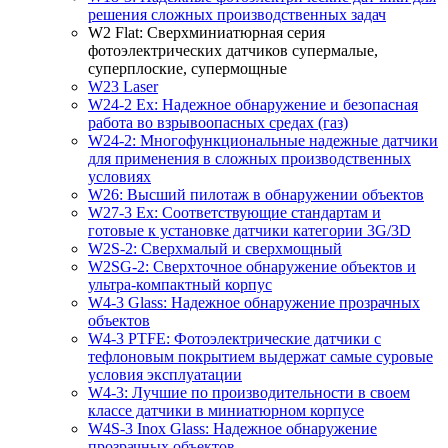
решения сложных производственных задач
W2 Flat: Сверхминиатюрная серия
фотоэлектрических датчиков супермалые,
суперплоские, супермощные
W23 Laser
W24-2 Ex: Надежное обнаружение и безопасная
работа во взрывоопасных средах (газ)
W24-2: Многофункциональные надежные датчики
для применения в сложных производственных
условиях
W26: Высший пилотаж в обнаружении объектов
W27-3 Ex: Соответствующие стандартам и
готовые к установке датчики категории 3G/3D
W2S-2: Сверхмалый и сверхмощный
W2SG-2: Сверхточное обнаружение объектов и
ультра-компактный корпус
W4-3 Glass: Надежное обнаружение прозрачных
объектов
W4-3 PTFE: Фотоэлектрические датчики с
тефлоновым покрытием выдержат самые суровые
условия эксплуатации
W4-3: Лучшие по производительности в своем
классе датчики в миниатюрном корпусе
W4S-3 Inox Glass: Надежное обнаружение
прозрачных объектов