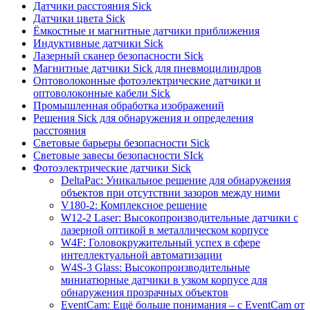
Датчики расстояния Sick
Датчики цвета Sick
Ёмкостные и магнитные датчики приближения
Индуктивные датчики Sick
Лазерный сканер безопасности Sick
Магнитные датчики Sick для пневмоцилиндров
Оптоволоконные фотоэлектрические датчики и
оптоволоконные кабели Sick
Промышленная обработка изображений
Решения Sick для обнаружения и определения
расстояния
Световые барьеры безопасности Sick
Световые завесы безопасности SIck
Фотоэлектрические датчики Sick
DeltaPac: Уникальное решение для обнаружения
объектов при отсутствии зазоров между ними
V180-2: Комплексное решение
W12-2 Laser: Высокопроизводительные датчики с
лазерной оптикой в металлическом корпусе
W4F: Головокружительный успех в сфере
интеллектуальной автоматизации
W4S-3 Glass: Высокопроизводительные
миниатюрные датчики в узком корпусе для
обнаружения прозрачных объектов
EventCam: Ещё больше понимания – с EventCam от