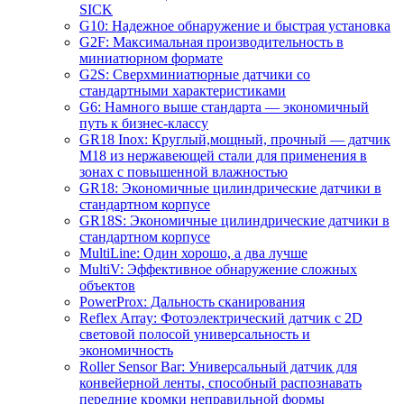
SICK
G10: Надежное обнаружение и быстрая установка
G2F: Максимальная производительность в
миниатюрном формате
G2S: Сверхминиатюрные датчики со
стандартными характеристиками
G6: Намного выше стандарта — экономичный
путь к бизнес-классу
GR18 Inox: Круглый,мощный, прочный — датчик
M18 из нержавеющей стали для применения в
зонах с повышенной влажностью
GR18: Экономичные цилиндрические датчики в
стандартном корпусе
GR18S: Экономичные цилиндрические датчики в
стандартном корпусе
MultiLine: Один хорошо, а два лучше
MultiV: Эффективное обнаружение сложных
объектов
PowerProx: Дальность сканирования
Reflex Array: Фотоэлектрический датчик с 2D
световой полосой универсальность и
экономичность
Roller Sensor Bar: Универсальный датчик для
конвейерной ленты, способный распознавать
передние кромки неправильной формы