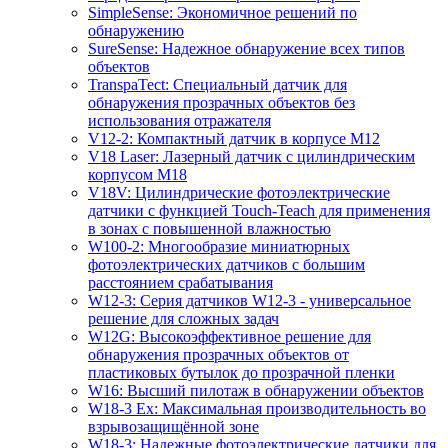
SimpleSense: Экономичное решений по
обнаружению
SureSense: Надежное обнаружение всех типов
объектов
TranspaTect: Специальный датчик для
обнаружения прозрачных объектов без
использования отражателя
V12-2: Компактный датчик в корпусе M12
V18 Laser: Лазерный датчик с цилиндрическим
корпусом M18
V18V: Цилиндрические фотоэлектрические
датчики с функцией Touch-Teach для применения
в зонах с повышенной влажностью
W100-2: Многообразие миниатюрных
фотоэлектрических датчиков с большим
расстоянием срабатывания
W12-3: Серия датчиков W12-3 - универсальное
решение для сложных задач
W12G: Высокоэффективное решение для
обнаружения прозрачных объектов от
пластиковых бутылок до прозрачной пленки
W16: Высший пилотаж в обнаружении объектов
W18-3 Ex: Максимальная производительность во
взрывозащищённой зоне
W18-3: Надежные фотоэлектрические датчики для