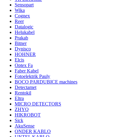
Sensopart
Wika
Cognex
Reer
Datalogic
Helukabel
Prakab
Bitner
Dynisco
HOHNER
Elcis
Optex Fa
Faber Kabel
Fotoelektrik Pauly
BOCO PARDUBICE machines
Detectamet
Rentokil
Eltra
MICRO DETECTORS
ZHYQ
HIKROBOT
Sick
AkuSense
ONDER KABLO
UNTEL KABLO