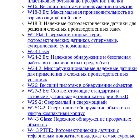
пластиковых бутылок до прозрачной пленки
W16: Высший пилотаж в обнаружении объектов
W18-3 Ex: Максимальная производительность во
взрывозащищённой зоне
W18-3: Надежные фотоэлектрические датчики для
решения сложных производственных задач
W2 Flat: Сверхминиатюрная серия
фотоэлектрических датчиков супермалые,
суперплоские, супермощные
W23 Laser
W24-2 Ex: Надежное обнаружение и безопасная
работа во взрывоопасных средах (газ)
W24-2: Многофункциональные надежные датчики
для применения в сложных производственных
условиях
W26: Высший пилотаж в обнаружении объектов
W27-3 Ex: Соответствующие стандартам и
готовые к установке датчики категории 3G/3D
W2S-2: Сверхмалый и сверхмощный
W2SG-2: Сверхточное обнаружение объектов и
ультра-компактный корпус
W4-3 Glass: Надежное обнаружение прозрачных
объектов
W4-3 PTFE: Фотоэлектрические датчики с
тефлоновым покрытием выдержат самые суровые