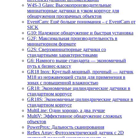
W4S-3 Glass: Высокопроизводительные
миниатюрные датчики в узком корпусе для
обнаружения прозрачных объектов
EventCam: Ещё больше понимания – с EventCam от
SICK
G10: Надежное обнаружение и быстрая установка
G2F: Максимальная производительность в
миниатюрном формате
G2S: Сверхминиатюрные датчики со
стандартными характеристиками
G6: Намного выше стандарта — экономичный
путь к бизнес-классу
GR18 Inox: Круглый,мощный, прочный — датчик
M18 из нержавеющей стали для применения в
зонах с повышенной влажностью
GR18: Экономичные цилиндрические датчики в
стандартном корпусе
GR18S: Экономичные цилиндрические датчики в
стандартном корпусе
MultiLine: Один хорошо, а два лучше
MultiV: Эффективное обнаружение сложных
объектов
PowerProx: Дальность сканирования
Reflex Array: Фотоэлектрический датчик с 2D