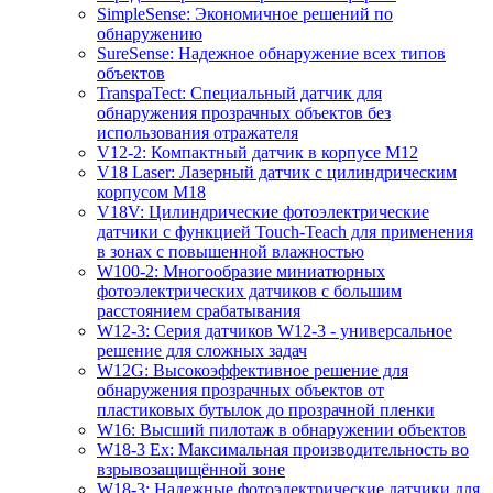
SimpleSense: Экономичное решений по
обнаружению
SureSense: Надежное обнаружение всех типов
объектов
TranspaTect: Специальный датчик для
обнаружения прозрачных объектов без
использования отражателя
V12-2: Компактный датчик в корпусе M12
V18 Laser: Лазерный датчик с цилиндрическим
корпусом M18
V18V: Цилиндрические фотоэлектрические
датчики с функцией Touch-Teach для применения
в зонах с повышенной влажностью
W100-2: Многообразие миниатюрных
фотоэлектрических датчиков с большим
расстоянием срабатывания
W12-3: Серия датчиков W12-3 - универсальное
решение для сложных задач
W12G: Высокоэффективное решение для
обнаружения прозрачных объектов от
пластиковых бутылок до прозрачной пленки
W16: Высший пилотаж в обнаружении объектов
W18-3 Ex: Максимальная производительность во
взрывозащищённой зоне
W18-3: Надежные фотоэлектрические датчики для