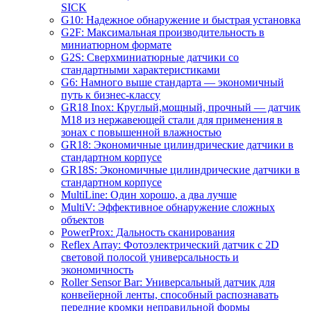
SICK
G10: Надежное обнаружение и быстрая установка
G2F: Максимальная производительность в
миниатюрном формате
G2S: Сверхминиатюрные датчики со
стандартными характеристиками
G6: Намного выше стандарта — экономичный
путь к бизнес-классу
GR18 Inox: Круглый,мощный, прочный — датчик
M18 из нержавеющей стали для применения в
зонах с повышенной влажностью
GR18: Экономичные цилиндрические датчики в
стандартном корпусе
GR18S: Экономичные цилиндрические датчики в
стандартном корпусе
MultiLine: Один хорошо, а два лучше
MultiV: Эффективное обнаружение сложных
объектов
PowerProx: Дальность сканирования
Reflex Array: Фотоэлектрический датчик с 2D
световой полосой универсальность и
экономичность
Roller Sensor Bar: Универсальный датчик для
конвейерной ленты, способный распознавать
передние кромки неправильной формы