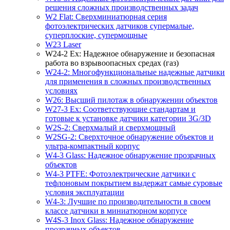
решения сложных производственных задач
W2 Flat: Сверхминиатюрная серия
фотоэлектрических датчиков супермалые,
суперплоские, супермощные
W23 Laser
W24-2 Ex: Надежное обнаружение и безопасная
работа во взрывоопасных средах (газ)
W24-2: Многофункциональные надежные датчики
для применения в сложных производственных
условиях
W26: Высший пилотаж в обнаружении объектов
W27-3 Ex: Соответствующие стандартам и
готовые к установке датчики категории 3G/3D
W2S-2: Сверхмалый и сверхмощный
W2SG-2: Сверхточное обнаружение объектов и
ультра-компактный корпус
W4-3 Glass: Надежное обнаружение прозрачных
объектов
W4-3 PTFE: Фотоэлектрические датчики с
тефлоновым покрытием выдержат самые суровые
условия эксплуатации
W4-3: Лучшие по производительности в своем
классе датчики в миниатюрном корпусе
W4S-3 Inox Glass: Надежное обнаружение
прозрачных объектов