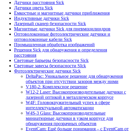
Датчики расстояния Sick
Датчики цвета Sick
Ёмкостные и магнитные датчики приближения
Индуктивные датчики Sick
Лазерный сканер безопасности Sick
Магнитные датчики Sick для пневмоцилиндров
Оптоволоконные фотоэлектрические датчики и
оптоволоконные кабели Sick
Промышленная обработка изображений
Решения Sick для обнаружения и определения
расстояния
Световые барьеры безопасности Sick
Световые завесы безопасности SIck
Фотоэлектрические датчики Sick
DeltaPac: Уникальное решение для обнаружения
объектов при отсутствии зазоров между ними
V180-2: Комплексное решение
W12-2 Laser: Высокопроизводительные датчики с
лазерной оптикой в металлическом корпусе
W4F: Головокружительный успех в сфере
интеллектуальной автоматизации
W4S-3 Glass: Высокопроизводительные
миниатюрные датчики в узком корпусе для
обнаружения прозрачных объектов
EventCam: Ещё больше понимания – с EventCam от