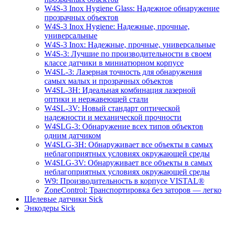
W4S-3 Inox Hygiene Glass: Надежное обнаружение
прозрачных объектов
W4S-3 Inox Hygiene: Надежные, прочные,
универсальные
W4S-3 Inox: Надежные, прочные, универсальные
W4S-3: Лучшие по производительности в своем
классе датчики в миниатюрном корпусе
W4SL-3: Лазерная точность для обнаружения
самых малых и прозрачных объектов
W4SL-3H: Идеальная комбинация лазерной
оптики и нержавеющей стали
W4SL-3V: Новый стандарт оптической
надежности и механической прочности
W4SLG-3: Обнаружение всех типов объектов
одним датчиком
W4SLG-3H: Обнаруживает все объекты в самых
неблагоприятных условиях окружающей среды
W4SLG-3V: Обнаруживает все объекты в самых
неблагоприятных условиях окружающей среды
W9: Производительность в корпусе VISTAL®
ZoneControl: Транспортировка без заторов — легко
Щелевые датчики Sick
Энкодеры Sick