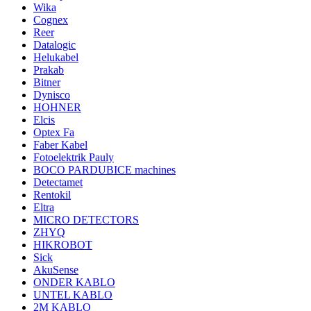
Wika
Cognex
Reer
Datalogic
Helukabel
Prakab
Bitner
Dynisco
HOHNER
Elcis
Optex Fa
Faber Kabel
Fotoelektrik Pauly
BOCO PARDUBICE machines
Detectamet
Rentokil
Eltra
MICRO DETECTORS
ZHYQ
HIKROBOT
Sick
AkuSense
ONDER KABLO
UNTEL KABLO
2M KABLO