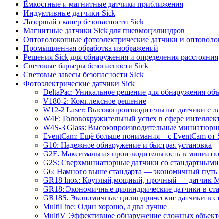
Ёмкостные и магнитные датчики приближения
Индуктивные датчики Sick
Лазерный сканер безопасности Sick
Магнитные датчики Sick для пневмоцилиндров
Оптоволоконные фотоэлектрические датчики и оптоволо
Промышленная обработка изображений
Решения Sick для обнаружения и определения расстояния
Световые барьеры безопасности Sick
Световые завесы безопасности SIck
Фотоэлектрические датчики Sick
DeltaPac: Уникальное решение для обнаружения об
V180-2: Комплексное решение
W12-2 Laser: Высокопроизводительные датчики с л
W4F: Головокружительный успех в сфере интеллек
W4S-3 Glass: Высокопроизводительные миниатюрны
EventCam: Ещё больше понимания – с EventCam от
G10: Надежное обнаружение и быстрая установка
G2F: Максимальная производительность в миниат
G2S: Сверхминиатюрные датчики со стандартными
G6: Намного выше стандарта — экономичный путь 
GR18 Inox: Круглый,мощный, прочный — датчик M
GR18: Экономичные цилиндрические датчики в ста
GR18S: Экономичные цилиндрические датчики в ст
MultiLine: Один хорошо, а два лучше
MultiV: Эффективное обнаружение сложных объект