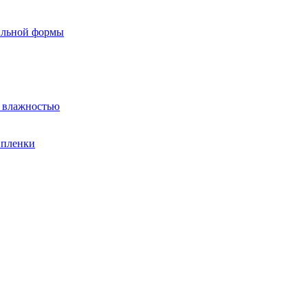
вильной формы
й влажностью
 пленки