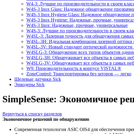
W4-3: Лучшие по производительности в своем клас
W4S-3 Inox Glass: Надежное обнаружение прозрачн
W4S-3 Inox Hygiene Glass: Надежное обнаружение 
W4S-3 Inox Hygiene: Надежные, прочные, универса
W4S-3 Inox: Надежные, прочные, универсальные
W4S-3: Лучшие по производительности в своем кла
W4SL-3: Лазерная точность для обнаружения самых
W4SL-3H: Идеальная комбинация лазерной оптики
W4SL-3V: Новый стандарт оптической надежности 
W4SLG-3: Обнаружение всех типов объектов одни
W4SLG-3H: Обнаруживает все объекты в самых не
W4SLG-3V: Обнаруживает все объекты в самых не
W9: Производительность в корпусе VISTAL®
ZoneControl: Транспортировка без заторов — легко
Щелевые датчики Sick
Энкодеры Sick
SimpleSense: Экономичное р
Вернуться к списку разделов
Экономичное решений по обнаружению
Современная технология ASIC OIS4 для обеспечения пре