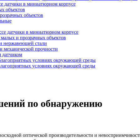
се датчики в миниатюрном корпусе
ых объектов
прозрачных объектов
льные
ссе датчики в миниатюрном корпусе
 малых и прозрачных объектов
 и нержавеющей стали
и механической прочности
м датчиком
благоприятных условиях окружающей среды
благоприятных условиях окружающей среды
ешений по обнаружению
восходной оптической производительности и невосприимчивост