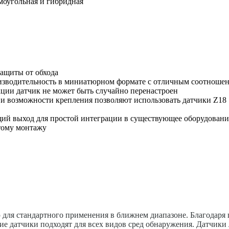
моугольная и гибридная
защиты от обхода
изводительность в миниатюрном формате с отличным соотношен
кции датчик не может быть случайно перенастроен
 возможности крепления позволяют использовать датчики Z18 S
ий выход для простой интеграции в существующее оборудовани
стому монтажу
 для стандартного применения в ближнем диапазоне. Благодаря
е датчики подходят для всех видов сред обнаружения. Датчики 