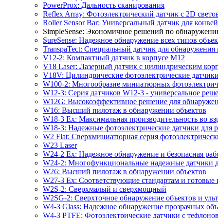
PowerProx: Дальность сканирования
Reflex Array: Фотоэлектрический датчик с 2D свет
Roller Sensor Bar: Универсальный датчик для кон
SimpleSense: Экономичное решений по обнаружен
SureSense: Надежное обнаружение всех типов объе
TranspaTect: Специальный датчик для обнаружения 
V12-2: Компактный датчик в корпусе M12
V18 Laser: Лазерный датчик с цилиндрическим ко
V18V: Цилиндрические фотоэлектрические датчики
W100-2: Многообразие миниатюрных фотоэлектриче
W12-3: Серия датчиков W12-3 - универсальное реш
W12G: Высокоэффективное решение для обнаружени
W16: Высший пилотаж в обнаружении объектов
W18-3 Ex: Максимальная производительность во в
W18-3: Надежные фотоэлектрические датчики для 
W2 Flat: Сверхминиатюрная серия фотоэлектрическ
W23 Laser
W24-2 Ex: Надежное обнаружение и безопасная рабо
W24-2: Многофункциональные надежные датчики д
W26: Высший пилотаж в обнаружении объектов
W27-3 Ex: Соответствующие стандартам и готовые 
W2S-2: Сверхмалый и сверхмощный
W2SG-2: Сверхточное обнаружение объектов и уль
W4-3 Glass: Надежное обнаружение прозрачных объ
W4-3 PTFE: Фотоэлектрические датчики с тефлоно