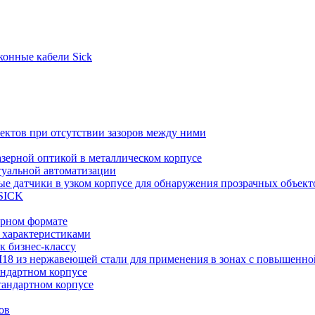
конные кабели Sick
ъектов при отсутствии зазоров между ними
азерной оптикой в металлическом корпусе
туальной автоматизации
е датчики в узком корпусе для обнаружения прозрачных объект
 SICK
юрном формате
 характеристиками
к бизнес-классу
18 из нержавеющей стали для применения в зонах с повышенн
ндартном корпусе
андартном корпусе
ов