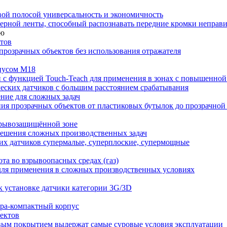
овой полосой универсальность и экономичность
вейерной ленты, способный распознавать передние кромки непра
ию
ктов
прозрачных объектов без использования отражателя
рпусом M18
 с функцией Touch-Teach для применения в зонах с повышенно
ских датчиков с большим расстоянием срабатывания
ение для сложных задач
я прозрачных объектов от пластиковых бутылок до прозрачной
зрывозащищённой зоне
решения сложных производственных задач
их датчиков супермалые, суперплоские, супермощные
та во взрывоопасных средах (газ)
ля применения в сложных производственных условиях
к установке датчики категории 3G/3D
тра-компактный корпус
ектов
вым покрытием выдержат самые суровые условия эксплуатации