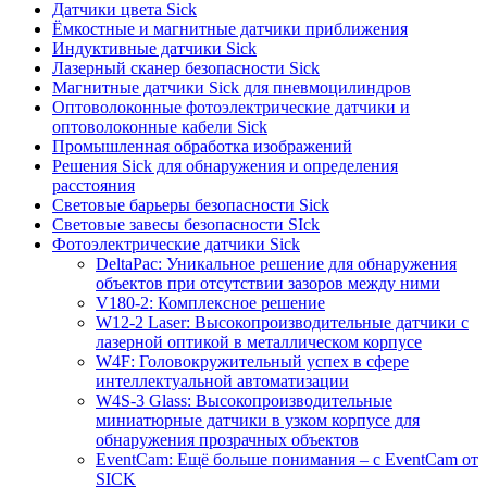
Датчики цвета Sick
Ёмкостные и магнитные датчики приближения
Индуктивные датчики Sick
Лазерный сканер безопасности Sick
Магнитные датчики Sick для пневмоцилиндров
Оптоволоконные фотоэлектрические датчики и
оптоволоконные кабели Sick
Промышленная обработка изображений
Решения Sick для обнаружения и определения
расстояния
Световые барьеры безопасности Sick
Световые завесы безопасности SIck
Фотоэлектрические датчики Sick
DeltaPac: Уникальное решение для обнаружения
объектов при отсутствии зазоров между ними
V180-2: Комплексное решение
W12-2 Laser: Высокопроизводительные датчики с
лазерной оптикой в металлическом корпусе
W4F: Головокружительный успех в сфере
интеллектуальной автоматизации
W4S-3 Glass: Высокопроизводительные
миниатюрные датчики в узком корпусе для
обнаружения прозрачных объектов
EventCam: Ещё больше понимания – с EventCam от
SICK