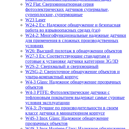
W2 Flat: Сверхминиатюрная серия
фотоэлектрических датчиков супермалые,
суперплоские, супермощные
W23 Laser
W24-2 Ex: Надежное обнаружение и безопасная
работа во взрывоопасных средах (газ)
W24-2: Многофункциональные надежные датчики
для применения в сложных производственных
условиях
W26: Высший пилотаж в обнаружении объектов
W27-3 Ex: Соответствующие стандартам и
готовые к установке датчики категории 3G/3D
W2S-2: Сверхмалый и сверхмощный
W2SG-2: Сверхточное обнаружение объектов и
ультра-компактный корпус
W4-3 Glass: Надежное обнаружение прозрачных
объектов
W4-3 PTFE: Фотоэлектрические датчики с
тефлоновым покрытием выдержат самые суровые
условия эксплуатации
W4-3: Лучшие по производительности в своем
классе датчики в миниатюрном корпусе
W4S-3 Inox Glass: Надежное обнаружение
прозрачных объектов
W4S-3 Inox Hygiene Glass: Надежное обнаружение