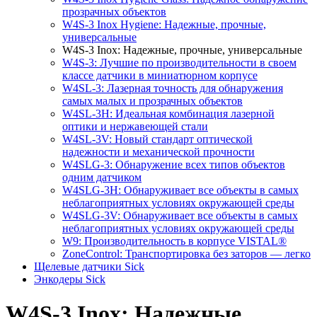
прозрачных объектов
W4S-3 Inox Hygiene: Надежные, прочные,
универсальные
W4S-3 Inox: Надежные, прочные, универсальные
W4S-3: Лучшие по производительности в своем
классе датчики в миниатюрном корпусе
W4SL-3: Лазерная точность для обнаружения
самых малых и прозрачных объектов
W4SL-3H: Идеальная комбинация лазерной
оптики и нержавеющей стали
W4SL-3V: Новый стандарт оптической
надежности и механической прочности
W4SLG-3: Обнаружение всех типов объектов
одним датчиком
W4SLG-3H: Обнаруживает все объекты в самых
неблагоприятных условиях окружающей среды
W4SLG-3V: Обнаруживает все объекты в самых
неблагоприятных условиях окружающей среды
W9: Производительность в корпусе VISTAL®
ZoneControl: Транспортировка без заторов — легко
Щелевые датчики Sick
Энкодеры Sick
W4S-3 Inox: Надежные,