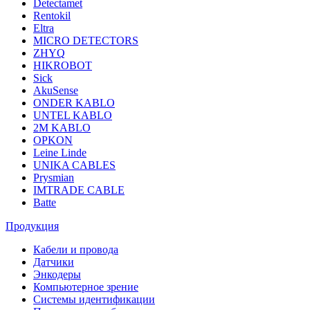
Detectamet
Rentokil
Eltra
MICRO DETECTORS
ZHYQ
HIKROBOT
Sick
AkuSense
ONDER KABLO
UNTEL KABLO
2M KABLO
OPKON
Leine Linde
UNIKA CABLES
Prysmian
IMTRADE CABLE
Batte
Продукция
Кабели и провода
Датчики
Энкодеры
Компьютерное зрение
Системы идентификации