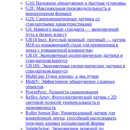
G10: Надежное обнаружение и быстрая установка
G2F: Максимальная производительность в
миниатюрном формате
G2S: Сверхминиатюрные датчики со
стандартными характеристиками
G6: Намного выше стандарта — экономичный
путь к бизнес-классу
GR18 Inox: Круглый,мощный, прочный — датчик
M18 из нержавеющей стали для применения в
зонах с повышенной влажностью
GR18: Экономичные цилиндрические датчики в
стандартном корпусе
GR18S: Экономичные цилиндрические датчики в
стандартном корпусе
MultiLine: Один хорошо, а два лучше
MultiV: Эффективное обнаружение сложных
объектов
PowerProx: Дальность сканирования
Reflex Array: Фотоэлектрический датчик с 2D
световой полосой универсальность и
экономичность
Roller Sensor Bar: Универсальный датчик для
конвейерной ленты, способный распознавать
передние кромки неправильной формы
SimpleSense: Экономичное решений по