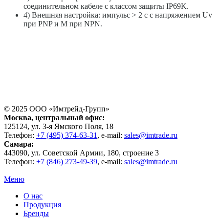
соединительном кабеле с классом защиты IP69K.
4) Внешняя настройка: импульс > 2 с с напряжением Uv
при PNP и M при NPN.
© 2025 ООО «
Имтрейд-Групп
»
Москва
, центральный офис:
125124
, ул.
3-я Ямского Поля, 18
Телефон:
+7 (495) 374-63-31
, e-mail:
sales@imtrade.ru
Самара
:
443090
, ул.
Советской Армии, 180, строение 3
Телефон:
+7 (846) 273-49-39
,
e-mail:
sales@imtrade.ru
Меню
О нас
Продукция
Бренды