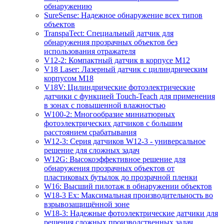
обнаружению
SureSense: Надежное обнаружение всех типов
объектов
TranspaTect: Специальный датчик для
обнаружения прозрачных объектов без
использования отражателя
V12-2: Компактный датчик в корпусе M12
V18 Laser: Лазерный датчик с цилиндрическим
корпусом M18
V18V: Цилиндрические фотоэлектрические
датчики с функцией Touch-Teach для применения
в зонах с повышенной влажностью
W100-2: Многообразие миниатюрных
фотоэлектрических датчиков с большим
расстоянием срабатывания
W12-3: Серия датчиков W12-3 - универсальное
решение для сложных задач
W12G: Высокоэффективное решение для
обнаружения прозрачных объектов от
пластиковых бутылок до прозрачной пленки
W16: Высший пилотаж в обнаружении объектов
W18-3 Ex: Максимальная производительность во
взрывозащищённой зоне
W18-3: Надежные фотоэлектрические датчики для
решения сложных производственных задач