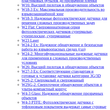
пластиковых бутылок до прозрачной пленки
W16: Высший пилотаж в обнаружении объектов
W18-3 Ex: Максимальная производительность во
взрывозащищённой зоне
W18-3: Надежные фотоэлектрические датчики для
решения сложных производственных задач
W2 Flat: Сверхминиатюрная серия
фотоэлектрических датчиков супермалые,
суперплоские, супермощные
W23 Laser
W24-2 Ex: Надежное обнаружение и безопасная
работа во взрывоопасных средах (газ)
W24-2: Многофункциональные надежные датчики
для применения в сложных производственных
условиях
W26: Высший пилотаж в обнаружении объектов
W27-3 Ex: Соответствующие стандартам и
готовые к установке датчики категории 3G/3D
W2S-2: Сверхмалый и сверхмощный
W2SG-2: Сверхточное обнаружение объектов и
ультра-компактный корпус
W4-3 Glass: Надежное обнаружение прозрачных
объектов
W4-3 PTFE: Фотоэлектрические датчики с
тефлоновым покрытием выдержат самые суровые