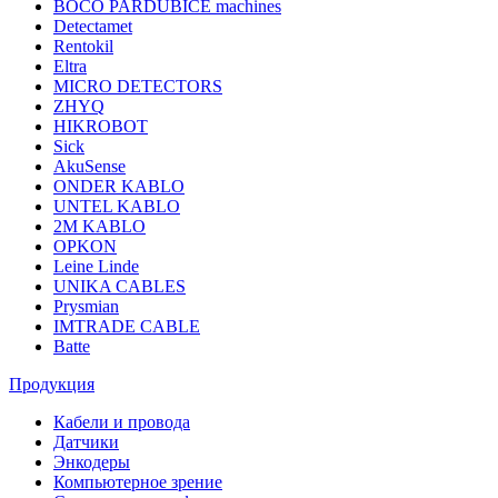
BOCO PARDUBICE machines
Detectamet
Rentokil
Eltra
MICRO DETECTORS
ZHYQ
HIKROBOT
Sick
AkuSense
ONDER KABLO
UNTEL KABLO
2M KABLO
OPKON
Leine Linde
UNIKA CABLES
Prysmian
IMTRADE CABLE
Batte
Продукция
Кабели и провода
Датчики
Энкодеры
Компьютерное зрение