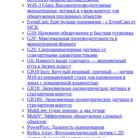
W4S-3 Glass: Высокопроизводительные
миниатюрные датчики в узком корпусе для
обнаружения прозрачных объектов
EventCam: Ещё больше понимания – с EventCam от
SICK
G10: Надежное обнаружение и быстрая установка
G2F: Максимальная производительность в
миниатюрном формате
G2S: Сверхминиатюрные датчики со
стандартными характеристиками
G6: Намного выше стандарта — экономичный
путь к бизнес-классу
GR18 Inox: Круглый,мощный, прочный — датчик
M18 из нержавеющей стали для применения в
зонах с повышенной влажностью
GR18: Экономичные цилиндрические датчики в
стандартном корпусе
GR18S: Экономичные цилиндрические датчики в
стандартном корпусе
MultiLine: Один хорошо, а два лучше
MultiV: Эффективное обнаружение сложных
объектов
PowerProx: Дальность сканирования
Reflex Array: Фотоэлектрический датчик с 2D